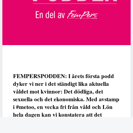
FEMPERSPODDEN: I årets första podd
dyker vi ner i det ständigt lika aktuella
våldet mot kvinnor: Det dödliga, det
sexuella och det ekonomiska. Med avstamp
i #metoo, en vecka fri från våld och Lön
hela dagen kan vi konstatera att det
varken saknas kunskap, data eller behov.
Vi efterlyser våldsprevention, ursäkter och