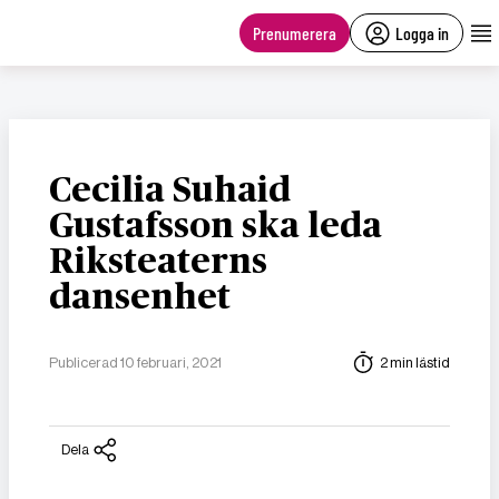
main
content
Prenumerera
Logga in
Cecilia Suhaid
Gustafsson ska leda
Riksteaterns
dansenhet
Publicerad 10 februari, 2021
2 min lästid
Dela