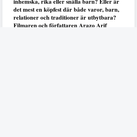
inhemska, rika eller snälla barn? Eller är
det mest en köpfest där både varor, barn,
relationer och traditioner är utbytbara?
Filmaren och författaren Arazo Arif
adresserar samtliga frågor i den första
svenska julfilmen ur ett migrantperspektiv
– En juldröm – som hade premiär i SVT
23 december.
Fempers
Fempers evenemang
Dela
Arazo
I veckans podd möter vi författaren och filmaren
Arif
som är aktuell med nya kortfilmen
En juldröm
som
hade premiär i SVT under julen. Filmen handlar den