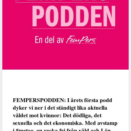
FEMPERSPODDEN: I årets första podd
dyker vi ner i det ständigt lika aktuella
våldet mot kvinnor: Det dödliga, det
sexuella och det ekonomiska. Med avstamp
i #metoo, en vecka fri från våld och Lön