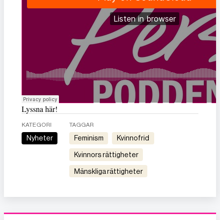
Lyssna här!
KATEGORI
TAGGAR
Nyheter
feminism
kvinnofrid
kvinnors rättigheter
mänskliga rättigheter