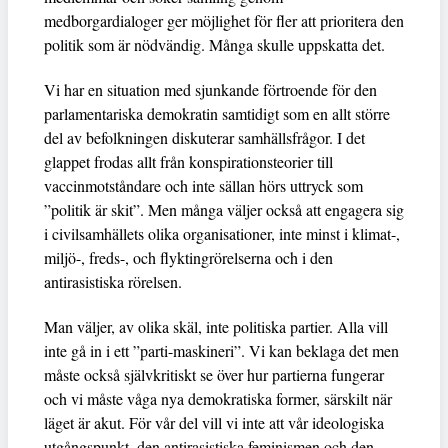
medborgardialoger ger möjlighet för fler att prioritera den
politik som är nödvändig. Många skulle uppskatta det.
Vi har en situation med sjunkande förtroende för den
parlamentariska demokratin samtidigt som en allt större
del av befolkningen diskuterar samhällsfrågor. I det
glappet frodas allt från konspirationsteorier till
vaccinmotståndare och inte sällan hörs uttryck som
”politik är skit”. Men många väljer också att engagera sig
i civilsamhällets olika organisationer, inte minst i klimat-,
miljö-, freds-, och flyktingrörelserna och i den
antirasistiska rörelsen.
Man väljer, av olika skäl, inte politiska partier. Alla vill
inte gå in i ett ”parti-maskineri”. Vi kan beklaga det men
måste också självkritiskt se över hur partierna fungerar
och vi måste våga nya demokratiska former, särskilt när
läget är akut. För vår del vill vi inte att vår ideologiska
utgångspunkt, den antirasistiska feminismen och den