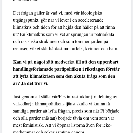
Det frågan gäller är vad vi, med vår ideologiska
utgångspunkt, gör när vi lever i en accelererande
klimatkris och tiden för att hejda den håller på att rinna
ut? En klimatkris som vi vet är sprungen ur patriarkala
och rasistiska strukturer och som tömmer jorden på
resurser, vilket slår hårdast mot urfolk, kvinnor och barn.
Kan vi på något sätt medverka till att den uppenbart
handlingsförlamade partipolitiken i riksdagen förstår
att lyfta klimatkrisen som den akuta fråga som den
är? Ja det tror vi.
Just genom att ställa vår/Fi:s infrastruktur (fri delning av
valsedlar) i klimatpolitikens tjänst skulle vi kunna få
samtliga partier att lyfta frågan, precis som när Fi började
och alla partier (nästan) började tävla om vem som var
mest feministisk. Att vi öppnar listorna även för icke-
medlemmar och söker samling genom