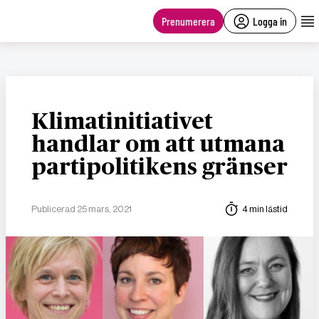
main
content
Prenumerera
Logga in
Klimatinitiativet
handlar om att utmana
partipolitikens gränser
Publicerad 25 mars, 2021
4 min lästid