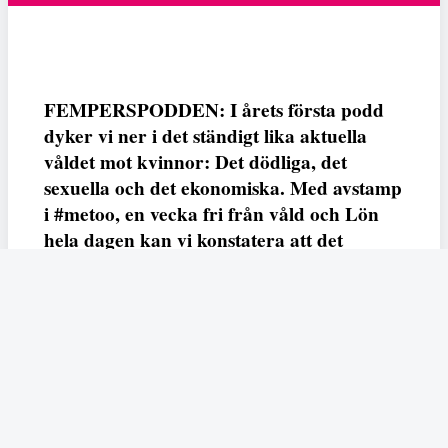
FEMPERSPODDEN: I årets första podd
dyker vi ner i det ständigt lika aktuella
våldet mot kvinnor: Det dödliga, det
sexuella och det ekonomiska. Med avstamp
i #metoo, en vecka fri från våld och Lön
hela dagen kan vi konstatera att det
varken saknas kunskap, data eller behov.
Vi efterlyser våldsprevention, ursäkter och
löneutjämnande åtgärder från såväl fack,
arbetsgivare och beslutsfattare.
Fempers
Fempers evenemang