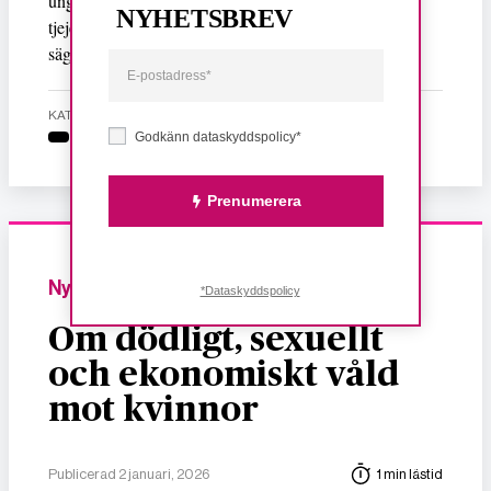
ungdomar vi möter. Vi ser fram emot att se fler unga
NYHETSBREV
tjejer och icke-binära ta plats som musikproducenter,
Ulrica Wallin
säger
från Fryshuset.
KATEGORI
Godkänn dataskyddspolicy*
Prenumerera
Nyheter
*Dataskyddspolicy
Om dödligt, sexuellt
och ekonomiskt våld
mot kvinnor
Publicerad 2 januari, 2026
1 min lästid