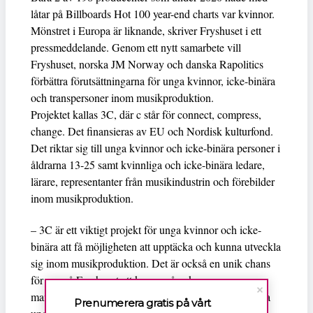
låtar på Billboards Hot 100 year-end charts var kvinnor.
Mönstret i Europa är liknande, skriver Fryshuset i ett
pressmeddelande. Genom ett nytt samarbete vill
Fryshuset, norska JM Norway och danska Rapolitics
förbättra förutsättningarna för unga kvinnor, icke-binära
och transpersoner inom musikproduktion.
Projektet kallas 3C, där c står för connect, compress,
change. Det finansieras av EU och Nordisk kulturfond.
Det riktar sig till unga kvinnor och icke-binära personer i
åldrarna 13-25 samt kvinnliga och icke-binära ledare,
lärare, representanter från musikindustrin och förebilder
inom musikproduktion.
– 3C är ett viktigt projekt för unga kvinnor och icke-
binära att få möjligheten att upptäcka och kunna utveckla
sig inom musikproduktion. Det är också en unik chans
för oss på Fryshuset att kunna påverka en
mansdominerad industri som har stor betydelse för alla
Prenumerera gratis på vårt