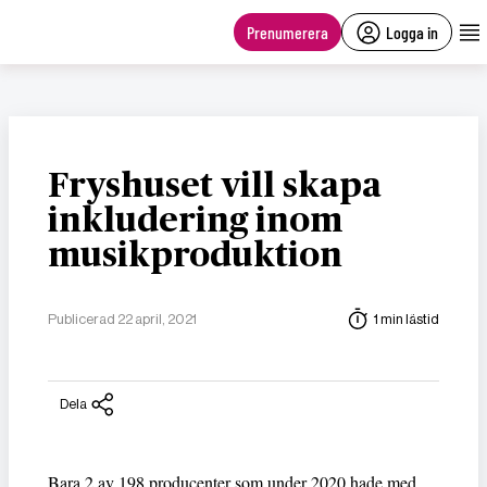
main
content
Prenumerera
Logga in
Fryshuset vill skapa
inkludering inom
musikproduktion
Publicerad 22 april, 2021
1 min lästid
Dela
Bara 2 av 198 producenter som under 2020 hade med