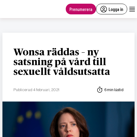
main
content
Prenumerera
Logga in
Wonsa räddas – ny
satsning på vård till
sexuellt våldsutsatta
Publicerad 4 februari, 2021
6 min lästid