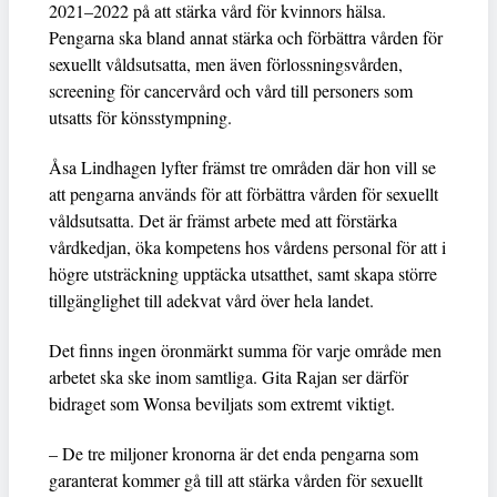
2021–2022 på att stärka vård för kvinnors hälsa.
Pengarna ska bland annat stärka och förbättra vården för
sexuellt våldsutsatta, men även förlossningsvården,
screening för cancervård och vård till personers som
utsatts för könsstympning.
Åsa Lindhagen lyfter främst tre områden där hon vill se
att pengarna används för att förbättra vården för sexuellt
våldsutsatta. Det är främst arbete med att förstärka
vårdkedjan, öka kompetens hos vårdens personal för att i
högre utsträckning upptäcka utsatthet, samt skapa större
tillgänglighet till adekvat vård över hela landet.
Det finns ingen öronmärkt summa för varje område men
arbetet ska ske inom samtliga. Gita Rajan ser därför
bidraget som Wonsa beviljats som extremt viktigt.
– De tre miljoner kronorna är det enda pengarna som
garanterat kommer gå till att stärka vården för sexuellt