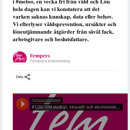
i #metoo, en vecka fri från våld och Lön
hela dagen kan vi konstatera att det
varken saknas kunskap, data eller behov.
Vi efterlyser våldsprevention, ursäkter och
löneutjämnande åtgärder från såväl fack,
arbetsgivare och beslutsfattare.
Fempers
Fempers evenemang
Dela