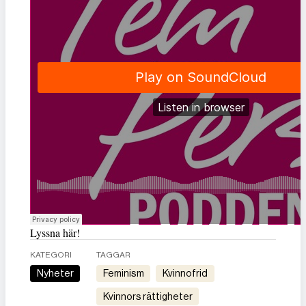
Lyssna här!
KATEGORI
TAGGAR
Nyheter
feminism
kvinnofrid
kvinnors rättigheter