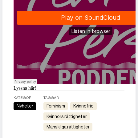
Lyssna här!
KATEGORI
TAGGAR
Nyheter
feminism
kvinnofrid
kvinnors rättigheter
mänskliga rättigheter