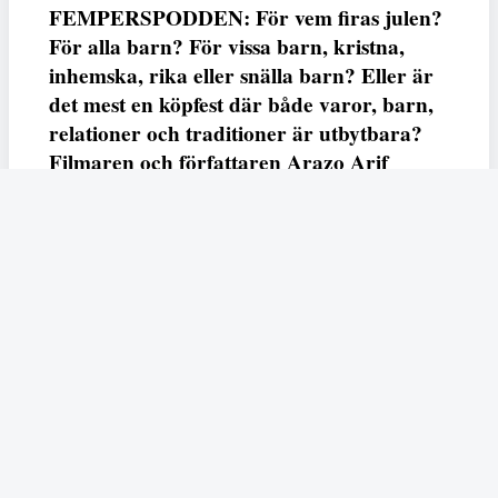
FEMPERSPODDEN: För vem firas julen?
För alla barn? För vissa barn, kristna,
inhemska, rika eller snälla barn? Eller är
det mest en köpfest där både varor, barn,
relationer och traditioner är utbytbara?
Filmaren och författaren Arazo Arif
adresserar samtliga frågor i den första
svenska julfilmen ur ett migrantperspektiv
– En juldröm – som hade premiär i SVT
23 december.
Fempers
Fempers evenemang
Dela