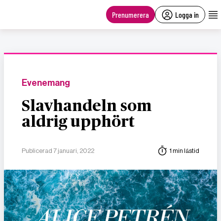
main
content
Prenumerera
Logga in
Evenemang
Slavhandeln som
aldrig upphört
Publicerad 7 januari, 2022
1 min lästid