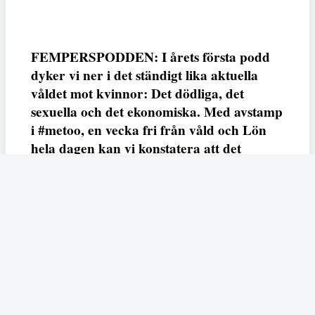
FEMPERSPODDEN: I årets första podd
dyker vi ner i det ständigt lika aktuella
våldet mot kvinnor: Det dödliga, det
sexuella och det ekonomiska. Med avstamp
i #metoo, en vecka fri från våld och Lön
hela dagen kan vi konstatera att det
varken saknas kunskap, data eller behov.
Vi efterlyser våldsprevention, ursäkter och
löneutjämnande åtgärder från såväl fack,
arbetsgivare och beslutsfattare.
Fempers
Fempers evenemang
Dela