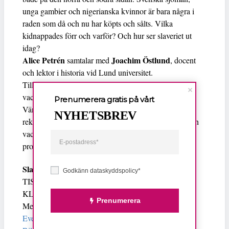
unga gambier och nigerianska kvinnor är bara några i
raden som då och nu har köpts och sålts. Vilka
kidnappades förr och varför? Och hur ser slaveriet ut
idag?
Alice Petrén
Joachim Östlund
samtalar med
, docent
och lektor i historia vid Lund universitet.
Till denna programpunkt krävs inte uppvisande av
vaccinationsbevis.
Prenumerera gratis på vårt
Vänligen notera att vi följer Folkhälsomyndighetens
NYHETSBREV
rekommendationer och vid eventuella förändringar kan
vaccinationsbevis ändå komma att krävas vid
programtillfället.
Slavhandeln som aldrig upphört
Godkänn dataskyddspolicy*
TISDAG 18 JANUARI
KL. 18:00–19:30
Prenumerera
Medelhavsmuseet
Evenemang av Medelhavsmuseet