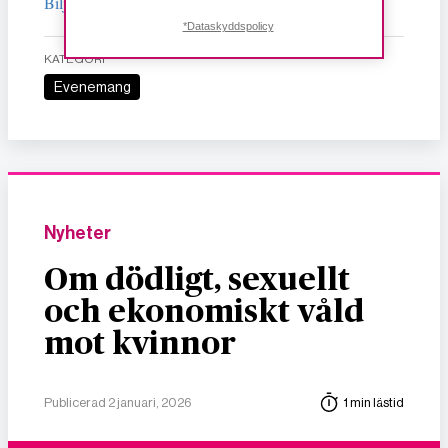
Biljetter
*Dataskyddspolicy
KATEGORI
Evenemang
Nyheter
Om dödligt, sexuellt
och ekonomiskt våld
mot kvinnor
Publicerad 2 januari, 2026
1 min lästid