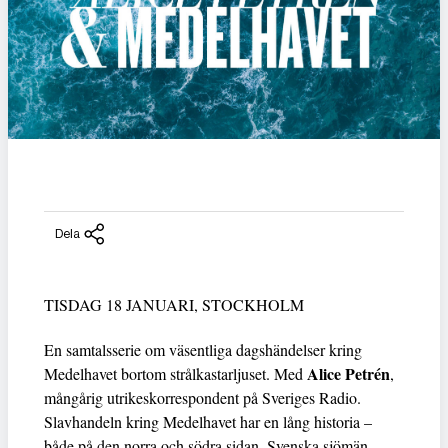
Dela
TISDAG 18 JANUARI, STOCKHOLM
En samtalsserie om väsentliga dagshändelser kring
Alice Petrén
Medelhavet bortom strålkastarljuset. Med
,
mångårig utrikeskorrespondent på Sveriges Radio.
Slavhandeln kring Medelhavet har en lång historia –
både på den norra och södra sidan. Svenska sjömän,