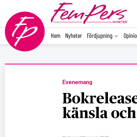
main
content
Hem
Nyheter
Fördjupning
Opini
Evenemang
Bokrelease
känsla oc