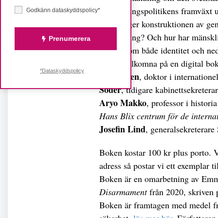
nedrustningspolitikens framväxt ut
Godkänn dataskyddspolicy*
Hur hänger konstruktionen av gen
nedrustning? Och hur har mänsklig
Prenumerera
mening om både identitet och ned
Varmt välkomna på en digital bok
*Dataskyddspolicy
Rosengren
, doktor i internation
Söder
, tidigare kabinettsekretera
Aryo Makko
, professor i histor
Hans Blix centrum för de internat
Josefin Lind
, generalsekreterar
Boken kostar 100 kr plus porto. 
adress så postar vi ett exemplar til
Boken är en omarbetning av Em
Disarmament
från 2020, skriven
Boken är framtagen med medel frå