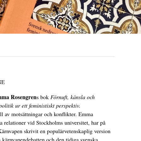
NE
ma Rosengren
s bok
Förnuft, känsla och
itik ur ett feministiskt perspektiv.
ull av motsättningar och konflikter. Emma
a relationer vid Stockholms universitet, har på
ärnvapen skrivit en populärvetenskaplig version
 kärnvapendebatten och den tidiga svenska