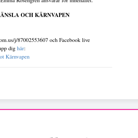
n Emma Rosengren ansvarar för innehållet.
KÄNSLA OCH KÄRNVAPEN
oom.us/j/87002553607 och Facebook live
 upp dig
här
:
ot Kärnvapen