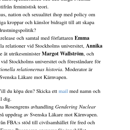
ifrån feministisk teori.
us, nation och sexualitet ihop med policy om
a kroppar och känslor bidragit till att skapa
rustningspolitik?
Emma
release och samtal med författaren
Annika
ella relationer vid Stockholms universitet,
Margot Wallström
re åt utrikesminister
, och
ia vid Stockholms universitet och föreståndare för
ionella relationernas historia
. Moderator är
e Svenska Läkare mot Kärnvapen.
Vill du köpa den? Skicka ett
mail
med namn och
l dig.
ma Rosengrens avhandling
Gendering Nuclear
 på uppdrag av Svenska Läkare mot Kärnvapen.
n FBA:s stöd till civilsamhället för fred och