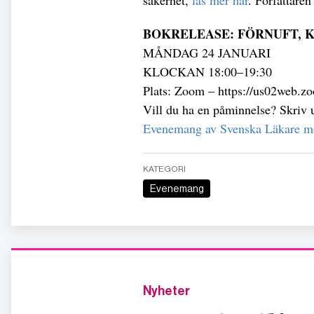
säkerhet,
läs mer här
. Författare
BOKRELEASE: FÖRNUFT, 
MÅNDAG 24 JANUARI
KLOCKAN 18:00–19:30
Plats: Zoom – https://us02web.z
Vill du ha en påminnelse? Skriv
Evenemang av Svenska Läkare m
KATEGORI
Evenemang
Nyheter