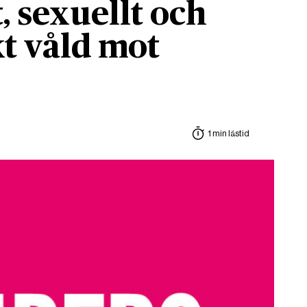
, sexuellt och
t våld mot
1 min lästid