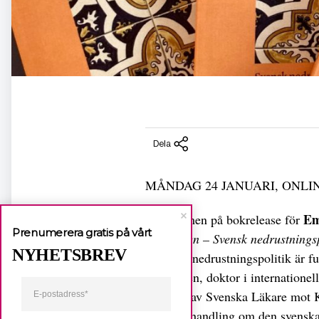
Dela
MÅNDAG 24 JANUARI, ONLI
Em
Välkommen på bokrelease för
Prenumerera gratis på vårt
kärnvapen – Svensk nedrustningspol
NYHETSBREV
Sveriges nedrustningspolitik är f
Rosengren, doktor i internationell
uppdrag av Svenska Läkare mot K
av sin avhandling om den svenska