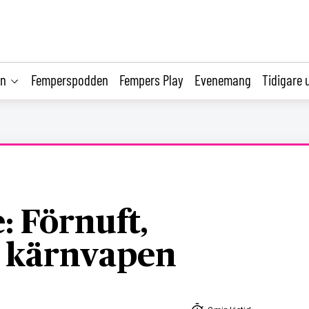
on
Femperspodden
Fempers Play
Evenemang
Tidigare 
: Förnuft,
h kärnvapen