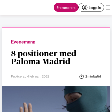
main
content
Prenumerera
Logga in
Evenemang
8 positioner med
Paloma Madrid
Publicerad 4 februari, 2022
2 min lästid