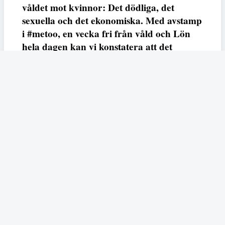
våldet mot kvinnor: Det dödliga, det
sexuella och det ekonomiska. Med avstamp
i #metoo, en vecka fri från våld och Lön
hela dagen kan vi konstatera att det
varken saknas kunskap, data eller behov.
Vi efterlyser våldsprevention, ursäkter och
löneutjämnande åtgärder från såväl fack,
arbetsgivare och beslutsfattare.
Fempers
Fempers evenemang
Dela