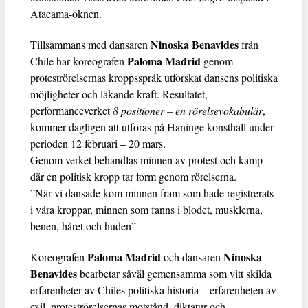
Atacama-öknen.
Ninoska Benavides
Tillsammans med dansaren
från
Paloma Madrid
Chile har koreografen
genom
proteströrelsernas kroppsspråk utforskat dansens politiska
möjligheter och läkande kraft. Resultatet,
performanceverket
8 positioner – en rörelsevokabulär
,
kommer dagligen att utföras på Haninge konsthall under
perioden 12 februari – 20 mars.
Genom verket behandlas minnen av protest och kamp
där en politisk kropp tar form genom rörelserna.
”När vi dansade kom minnen fram som hade registrerats
i våra kroppar, minnen som fanns i blodet, musklerna,
benen, håret och huden”
Paloma Madrid
Ninoska
Koreografen
och dansaren
Benavides
bearbetar såväl gemensamma som vitt skilda
erfarenheter av Chiles politiska historia – erfarenheten av
exil, proteströrelsernas motstånd, diktatur och