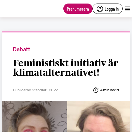
main
content
Prenumerera
Logga in
Debatt
Feministiskt initiativ är
klimatalternativet!
Publicerad 5 februari, 2022
4 min lästid