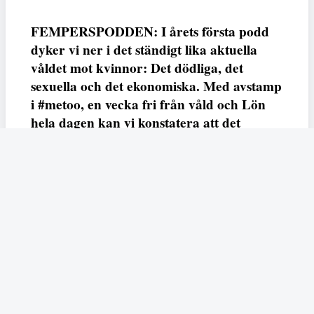
FEMPERSPODDEN: I årets första podd
dyker vi ner i det ständigt lika aktuella
våldet mot kvinnor: Det dödliga, det
sexuella och det ekonomiska. Med avstamp
i #metoo, en vecka fri från våld och Lön
hela dagen kan vi konstatera att det
varken saknas kunskap, data eller behov.
Vi efterlyser våldsprevention, ursäkter och
löneutjämnande åtgärder från såväl fack,
arbetsgivare och beslutsfattare.
Fempers
Fempers evenemang
Dela