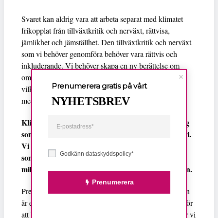
Svaret kan aldrig vara att arbeta separat med klimatet
frikopplat från tillväxtkritik och nerväxt, rättvisa,
jämlikhet och jämställhet. Den tillväxtkritik och nerväxt
som vi behöver genomföra behöver vara rättvis och
inkluderande. Vi behöver skapa en ny berättelse om
omställning och ett annat liv som besvarar frågan om
Prenumerera gratis på vårt
vilket samhälle vi vill ha. Den berättelsen vill Fi vara
NYHETSBREV
med och berätta!
Klimatalliansen kommer sannolikt att registrera sig
som parti när de har medlemsmöte den 12 februari.
Vi välkomnar initiativet och hoppas att den energi
Godkänn dataskyddspolicy*
som Klimatalliansen och dess företrädare har ger
miljö och klimat den plats de förtjänar i valrörelsen.
Prenumerera
Precis som Klimatalliansen tycker vi att valet till hösten
är ett ödesval för klimatet och precis som Fi bildades för
att bli en feministisk blåslampa på övriga partier förstår vi