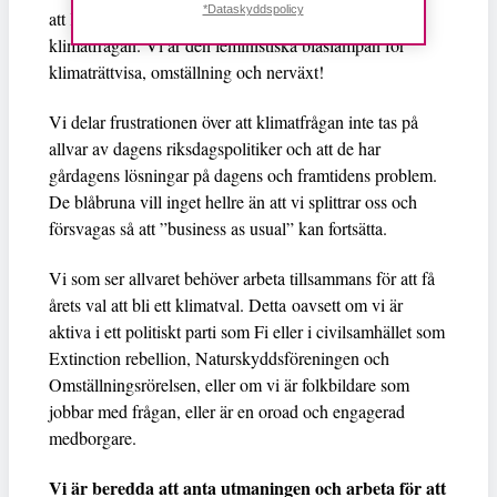
*Dataskyddspolicy
att Klimatalliansen bildats för att bli en blåslampa i
klimatfrågan. Vi är den feministiska blåslampan för
klimaträttvisa, omställning och nerväxt!
Vi delar frustrationen över att klimatfrågan inte tas på
allvar av dagens riksdagspolitiker och att de har
gårdagens lösningar på dagens och framtidens problem.
De blåbruna vill inget hellre än att vi splittrar oss och
försvagas så att ”business as usual” kan fortsätta.
Vi som ser allvaret behöver arbeta tillsammans för att få
årets val att bli ett klimatval. Detta oavsett om vi är
aktiva i ett politiskt parti som Fi eller i civilsamhället som
Extinction rebellion, Naturskyddsföreningen och
Omställningsrörelsen, eller om vi är folkbildare som
jobbar med frågan, eller är en oroad och engagerad
medborgare.
Vi är beredda att anta utmaningen och arbeta för att