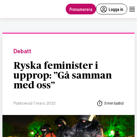
main
content
Prenumerera
Logga in
Debatt
Ryska feminister i
upprop: ”Gå samman
med oss”
Publicerad 7 mars, 2022
5 min lästid