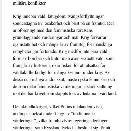
militära konflikter.
Krig innebär våld, fattigdom, tvångsförflyttningar,
sönderslagna liv, osäkerhet och brist på en framtid. Det
är oförenligt med den feministiska rörelsens
grundläggande värderingar och mål. Krig förvärrar
ojämställdhet och många år av framsteg för mänskliga
rättigheter går förlorade. Krig medför inte bara våld i
form av bomber och kulor utan även sexuellt våld: som
framgår av historien, ökar risken för att utsättas för
våldtäkt flerfaldigt för många kvinnor under krig. Av
dessa och många andra skäl, måste ryska feminister och
de som delar feministiska värderingar ta stark ställning
mot det här kriget som släppts loss av ledarna i vårt land.
Det aktuella kriget, vilket Putins uttalanden visar,
utkämpas också under flagg av ”traditionella
värderingar”, vilka framhävts av regeringsideologer –
värderingar som Ryssland tycks ha beslutat sig för att