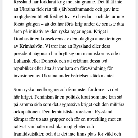
Ryssland har förklarat krig mot sin granne. Det tillät inte
att Ukraina fick rätt till självbestämmande och gav inte
möjligheten till ett fredligt liv. Vi hävdar – och det är inte
första gången – att det har förts krig under de senaste åtta
åren på initiativ av den ryska regeringen. Kriget i
Donbas är en konsekvens av den olagliga annekteringen
av Krimhalvön. Vi tror inte att Ryssland eller dess
president någonsin har brytt sig om människornas öde i
Luhansk eller Donetsk och att erkänna dessa två
republiker efter åtta år var bara en förevändning för
invasionen av Ukraina under befrielsens täckmantel.
Som ryska medborgare och feminister fördömer vi det
här kriget. Feminism är en politisk kraft som inte kan stå
på samma sida som det aggressiva kriget och den militära
ockupationen. Den feministiska rörelsen i Ryssland
kämpar för utsatta grupper och för en utveckling mot ett
rättvist samhälle med lika möjligheter och
framtidsutsikter, och där det inte finns plats för våld och