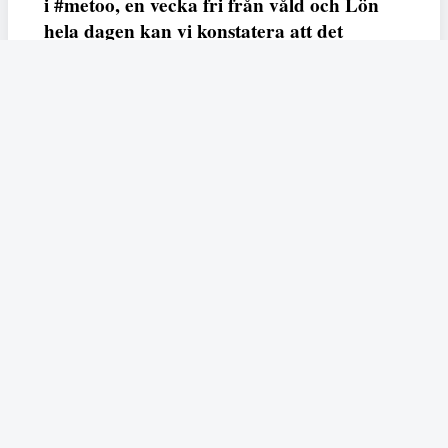
i #metoo, en vecka fri från våld och Lön
hela dagen kan vi konstatera att det
varken saknas kunskap, data eller behov.
Vi efterlyser våldsprevention, ursäkter och
löneutjämnande åtgärder från såväl fack,
arbetsgivare och beslutsfattare.
Fempers
Fempers evenemang
Dela