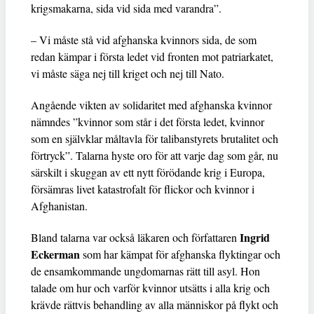
krigsmakarna, sida vid sida med varandra”.
– Vi måste stå vid afghanska kvinnors sida, de som
redan kämpar i första ledet vid fronten mot patriarkatet,
vi måste säga nej till kriget och nej till Nato.
Angående vikten av solidaritet med afghanska kvinnor
nämndes ”kvinnor som står i det första ledet, kvinnor
som en självklar måltavla för talibanstyrets brutalitet och
förtryck”. Talarna hyste oro för att varje dag som går, nu
särskilt i skuggan av ett nytt förödande krig i Europa,
försämras livet katastrofalt för flickor och kvinnor i
Afghanistan.
Ingrid
Bland talarna var också läkaren och författaren
Eckerman
som har kämpat för afghanska flyktingar och
de ensamkommande ungdomarnas rätt till asyl. Hon
talade om hur och varför kvinnor utsätts i alla krig och
krävde rättvis behandling av alla människor på flykt och