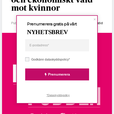
och ekonomiskt våld
mot kvinnor
Publicerad 2 januari, 2026
1 min lästid
Prenumerera gratis på vårt
NYHETSBREV
Godkänn dataskyddspolicy*
Prenumerera
*Dataskyddspolicy