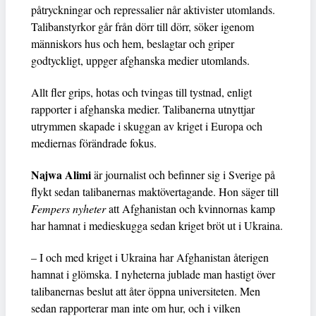
påtryckningar och repressalier når aktivister utomlands.
Talibanstyrkor går från dörr till dörr, söker igenom
människors hus och hem, beslagtar och griper
godtyckligt, uppger afghanska medier utomlands.
Allt fler grips, hotas och tvingas till tystnad, enligt
rapporter i afghanska medier. Talibanerna utnyttjar
utrymmen skapade i skuggan av kriget i Europa och
mediernas förändrade fokus.
Najwa Alimi
är journalist och befinner sig i Sverige på
flykt sedan talibanernas maktövertagande. Hon säger till
Fempers nyheter
att Afghanistan och kvinnornas kamp
har hamnat i medieskugga sedan kriget bröt ut i Ukraina.
– I och med kriget i Ukraina har Afghanistan återigen
hamnat i glömska. I nyheterna jublade man hastigt över
talibanernas beslut att åter öppna universiteten. Men
sedan rapporterar man inte om hur, och i vilken