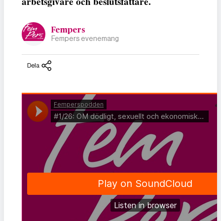
arbetsgivare och beslutsfattare.
Fempers
Fempers evenemang
Dela