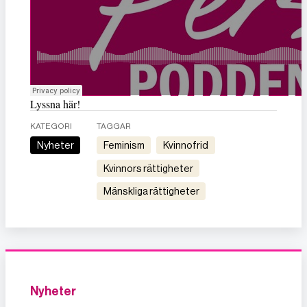
Lyssna här!
KATEGORI
TAGGAR
Nyheter
feminism
kvinnofrid
kvinnors rättigheter
mänskliga rättigheter
Nyheter