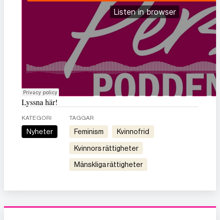
Lyssna här!
KATEGORI
TAGGAR
Nyheter
feminism
kvinnofrid
kvinnors rättigheter
mänskliga rättigheter