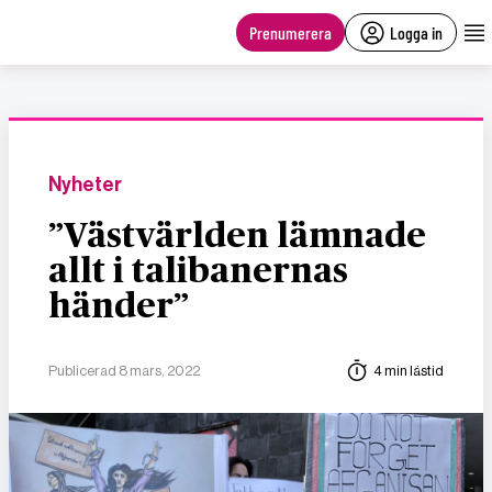
main
content
Prenumerera
Logga in
Nyheter
”Västvärlden lämnade
allt i talibanernas
händer”
Publicerad 8 mars, 2022
4 min lästid