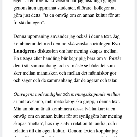
egen”. I en förenklad version har jag åtskilliga gånger
genom åren uppmanat studenter, åhörare, kollegor att
göra just detta: ”ta en omväg om en annan kultur för att
förstå din egen”.
Denna uppmaning använder jag också i denna text. Jag
Eva
kombinerar det med den norsk/svenska sociologen
Lundgren
s diskussion om hur mening skapas mellan.
En utsaga eller handling blir begriplig bara om vi förstår
den i sitt sammanhang, och vi måste se både det som
sker mellan människor, och mellan det människor gör
och säger och de sammanhang där de agerar och talar.
Omvägens nödvändighet
och
meningsskapande mellan
är mitt avstamp, mitt metodologiska grepp, i denna text.
Min ambition är att kombinera dessa två tankar: ta en
omväg om en annan kultur för att synliggöra hur mening
skapas ’mellan’, hos dig själv i relation till andra, och i
relation till din egen kultur. Genom texten kopplar jag