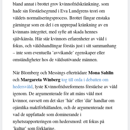
bland annat i brottet grov kvinnofridskränkning, som
hade sin förståelsegrund i Eva Lundgrens teori om
våldets normaliseringsprocess. Brottet fångar enstaka
gärningar som en del i en upprepad kränkning av en
kvinnans integritet, med syfte att skada hennes
självkänsla. Här står kvinnors erfarenheter av våld i
fokus, och våldshandlingar förstås just i sitt sammanhang
– inte som eventuella ’avvikande’ egenskaper eller
omständigheter hos de våldsutövande männen.
Mona Sahlin
När Blomberg och Messings efterträdare
Margareta Winberg
och
tog till orda i debatten om
hedersvåld
, lyste Kvinnofridsreformens förståelse av våld
igenom. De argumenterade för att mäns våld mot
kvinnor, oavsett om det sker ’här’ eller ’där’ handlar om
ojämlika maktförhållanden, och de argumenterade mot
vad de uppfattade som dominerande i
nyhetsrapporteringen om hedersmord: ett fokus på
’kultur’ som förklaring.