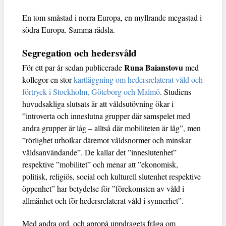
En tom småstad i norra Europa, en myllrande megastad i
södra Europa. Samma rädsla.
Segregation och hedersvåld
Runa Baianstovu
För ett par år sedan publicerade
med
kollegor en stor
kartläggning om hedersrelaterat våld och
förtryck i Stockholm, Göteborg och Malmö
. Studiens
huvudsakliga slutsats är att våldsutövning ökar i
”introverta och inneslutna grupper där samspelet med
andra grupper är låg – alltså där mobiliteten är låg”, men
”rörlighet urholkar däremot våldsnormer och minskar
våldsanvändande”. De kallar det ”inneslutenhet”
respektive ”mobilitet” och menar att ”ekonomisk,
politisk, religiös, social och kulturell slutenhet respektive
öppenhet” har betydelse för ”förekomsten av våld i
allmänhet och för hedersrelaterat våld i synnerhet”.
Med andra ord, och apropå uppdragets fråga om