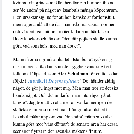
kvinna från grindsamhället berättar om hur hon ibland
ser ’de andra’ på något av Istanbuls många köpcentrum.
Hon ursäktar sig lite för att hon kanske är fördomsfull,
men säger ändå att de där människorna saknar normer
och värderingar, att hon möter killar som bär falska
Rolexklockor och tänker: ”den där pojken skulle kunna
göra vad som helst med min dotter”.
Människorna i grindsamhället i Istanbul uttrycker sig
nästan precis likadant som de trygghetsvandrare i ett
Alex Schulman
folktomt Filipstad, som
för en tid sedan
följde i
en artikel i
Dagens nyheter
: ”Det händer aldrig
något, de gör ju inget mot mig. Men man tror att det ska
hända något. Och det är därför man inte vågar gå ut
längre”. Jag tror att vi alla mer än väl känner igen de
skräckscenarier som kvinnan från grindsamhället i
Istanbul målar upp om vad ’de andra’ männen skulle
kunna göra mot ’våra döttrar’: de senaste åren har dessa
scenarier flyttat in den svenska maktens finrum.