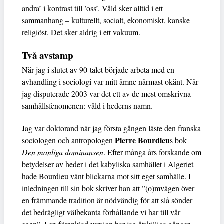
andra’ i kontrast till ’oss’. Våld sker alltid i ett
sammanhang – kulturellt, socialt, ekonomiskt, kanske
religiöst. Det sker aldrig i ett vakuum.
Två avstamp
När jag i slutet av 90-talet började arbeta med en
avhandling i sociologi var mitt ämne närmast okänt. När
jag disputerade 2003 var det ett av de mest omskrivna
samhällsfenomenen: våld i hederns namn.
Jag var doktorand när jag första gången läste den franska
Pierre Bourdieu
sociologen och antropologen
s bok
Den manliga dominansen
. Efter många års forskande om
betydelser av heder i det kabyliska samhället i Algeriet
hade Bourdieu vänt blickarna mot sitt eget samhälle. I
inledningen till sin bok skriver han att ”(o)mvägen över
en främmande tradition är nödvändig för att slå sönder
det bedrägligt välbekanta förhållande vi har till vår