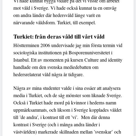
Vi hade kunnat bygga vidare på det vi visste om arbetet
mot våld i Sverige. Vi hade också kunnat ta en omväg
om andra länder där hedersvåld länge varit en
närvarande våldsform. Turkiet, till exempel.
Turkiet: från deras våld till vårt våld
Höstterminen 2006 undervisade jag min första termin vid
sociologiska institutionen på Bosporenuniversitetet i
Istanbul. Ett av momenten på kursen Culture and identity
handlade om den svenska mediedebatten om
hedersrelaterat våld några år tidigare.
Några av mina studenter valde i sina essäer att analysera
media i Turkiet, och de såg mönster som liknade Sverige.
Också i Turkiet hade mord på kvinnor i hederns namn
uppmärksammats, och liksom i Sverige kopplades våldet
till ’de andra’, i kontrast till ett ’vi’. Men där denna
kontrast i Sverige (och i många andra länder i
västvärlden) markerade skillnaden mellan ’svenskar’ och