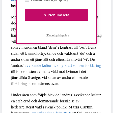
Godkänn dataskyddspolicy*
hedersrelaterat våld.
Prenumerera
Media
definierade omedelbart mordet som speciellt
, ett
dödligt våld som utövas av och drabbar ’invandrare’.
Nyhetsrapporteringen beskrev en ’konflikt’ som
handlade om att Fadime ville vara ’svensk’; hennes familj
*Dataskyddspolicy
ville att hon skulle förbli ’kurdisk’. Mordet etablerades
som ett fenomen bland ’dem’ i kontrast till ’oss’: å ena
sidan ett kvinnoförtryckande och våldsamt ’de’ och å
andra sidan ett jämställt och eftersträvansvärt ’vi’. De
’andras’
avvikande kultur fick ny kraft som en förklaring
till förekomsten av mäns våld mot kvinnor i det
jämställda Sverige, vid sidan av andra etablerade
förklaringar som nämnts ovan.
Under åren som följde blev de ’andras’ avvikande kultur
en etablerad och dominerande förståelse av
Maria Carbin
hedersrelaterat våld i svensk politik.
konstaterar i
sin avhandling från 2010
att förklaringar till