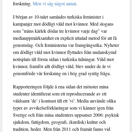
forskning.
Men vi såg något annat
.
I början av 10-talet samlades turkiska feminister i
kampanjer mot dödligt våld mot kvinnor. Med slogans
som ”mäns kärlek dödar tre kvinnor varje dag” var
mediauppmärksamhet en explicit uttalad metod för att få
genomslag. Och feministerna var framgångsrika. Nyheter
om dödligt våld mot kvinnor flyttades från undanskymd
notisplats till första sidan i turkiska tidningar. Våld mot
kvinnor, framför allt dödligt våld, blev under de år vi
genomförde vår forskning en i hög grad synlig fråga.
Rapporteringen följde å ena sidan det mönster mina
studenter identifierat som ett reproducerande av ett
våldsamt ’de’ i kontrast till ett ’vi’. Media använde olika
typer av avvikelseförklaringar som vi känner igen från
Sverige och från mina studenters uppsatser 2006: psykisk
sjukdom, fattigdom, geografi, (kurdisk) kultur och
tradition, heder. Men från 2011 och framåt fanns vid