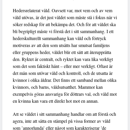
Hedersrelaterat våld. Oavsett var, mot vem och av vem
våld utövas, är det just våldet som måste stå i fokus när vi
söker redskap för att bekämpa det. Och för att våldet ska
bli begripligt måste vi förstå det i sitt sammanhang. I ett
hederskulturellt sammanhang kan våld och förtryck
motiveras av att den som utsätts har smutsat familjens
eller gruppens heder, våldet blir ett sätt att återupprätta
den. Ryktet är centralt, och ryktet kan vara lika verkligt
som det som faktiskt hänt – eller mer verkligt. Oftast är
det män som utövar våld och kontroll, och de utsatta är
kvinnor i olika åldrar. Det finns ett samband mellan olika
kvinnors, och barns, våldsutsatthet. Mammor kan
exempelvis göras ansvariga för döttrars val, och våld mot
en kvinna kan vara ett direkt hot mot en annan.
Att se våldet i sitt sammanhang handlar om att förstå och
agera, inte att sätta en stämpel på vissa former av våld
som ’annorlunda’ eller något som karakteriserar ’de