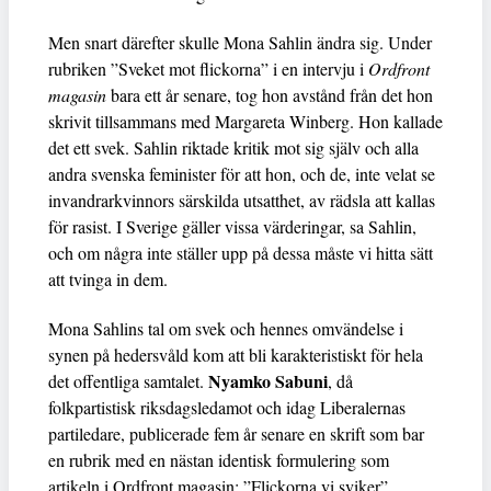
Men snart därefter skulle Mona Sahlin ändra sig. Under
rubriken ”Sveket mot flickorna” i en intervju i
Ordfront
magasin
bara ett år senare, tog hon avstånd från det hon
skrivit tillsammans med Margareta Winberg. Hon kallade
det ett svek. Sahlin riktade kritik mot sig själv och alla
andra svenska feminister för att hon, och de, inte velat se
invandrarkvinnors särskilda utsatthet, av rädsla att kallas
för rasist. I Sverige gäller vissa värderingar, sa Sahlin,
och om några inte ställer upp på dessa måste vi hitta sätt
att tvinga in dem.
Mona Sahlins tal om svek och hennes omvändelse i
synen på hedersvåld kom att bli karakteristiskt för hela
Nyamko Sabuni
det offentliga samtalet.
, då
folkpartistisk riksdagsledamot och idag Liberalernas
partiledare, publicerade fem år senare en skrift som bar
en rubrik med en nästan identisk formulering som
artikeln i Ordfront magasin: ”Flickorna vi sviker”.