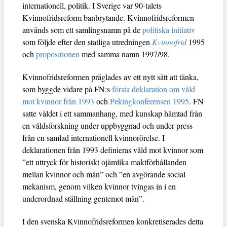
internationell, politik. I Sverige var 90-talets
Kvinnofridsreform banbrytande. Kvinnofridsreformen
används som ett samlingsnamn på de
politiska initiativ
som följde efter den statliga utredningen
Kvinnofrid
1995
och
propositionen
med samma namn 1997/98.
Kvinnofridsreformen präglades av ett nytt sätt att tänka,
som byggde vidare på FN:s
första deklaration om våld
mot kvinnor från 1993
och
Pekingkonferensen 1995
. FN
satte våldet i ett sammanhang, med kunskap hämtad från
en våldsforskning under uppbyggnad och under press
från en samlad internationell kvinnorörelse. I
deklarationen från 1993 definieras våld mot kvinnor som
”ett uttryck för historiskt ojämlika maktförhållanden
mellan kvinnor och män” och ”en avgörande social
mekanism, genom vilken kvinnor tvingas in i en
underordnad ställning gentemot män”.
I den svenska Kvinnofridsreformen konkretiserades detta