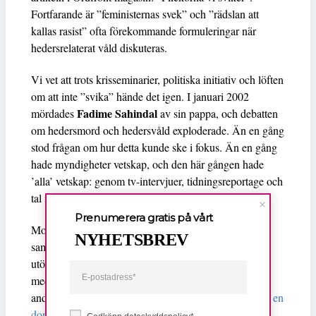
Fortfarande är ”feministernas svek” och ”rädslan att
kallas rasist” ofta förekommande formuleringar när
hedersrelaterat våld diskuteras.
Vi vet att trots krisseminarier, politiska initiativ och löften
om att inte ”svika” hände det igen. I januari 2002
Fadime Sahindal
mördades
av sin pappa, och debatten
om hedersmord och hedersvåld exploderade. Än en gång
stod frågan om hur detta kunde ske i fokus. Än en gång
hade myndigheter vetskap, och den här gången hade
’alla’ vetskap: genom tv-intervjuer, tidningsreportage och
tal i riksdagen var Fadime en känd person.
Prenumerera gratis på vårt
Mordet blev ett
emblematiskt fall
utifrån tre
NYHETSBREV
sammankopplade aspekter: 1) det fick betydelse långt
utöver den enskilda historien och kopplades samman
med andra mord, 2) det gav mening åt berättelser om
andras utsatthet och 3) det blev centralt i
skapandet av en
dominerande förståelse av ett samhällsproblem
: