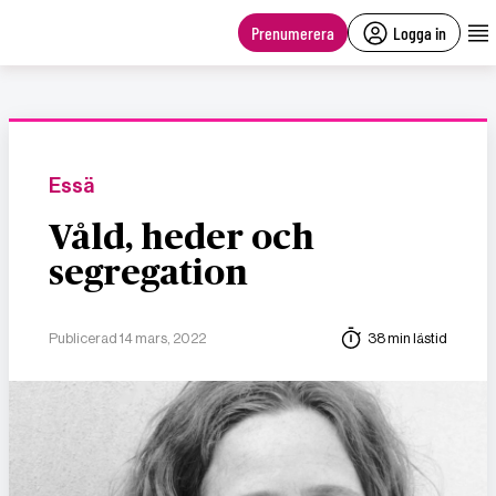
main
content
Prenumerera
Logga in
Essä
Våld, heder och
segregation
Publicerad 14 mars, 2022
38 min lästid