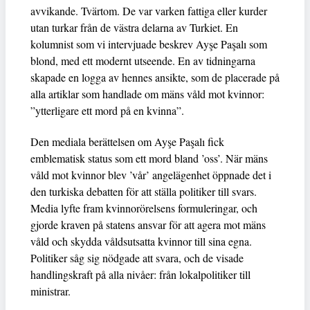
avvikande. Tvärtom. De var varken fattiga eller kurder
utan turkar från de västra delarna av Turkiet. En
kolumnist som vi intervjuade beskrev Ayşe Paşalı som
blond, med ett modernt utseende. En av tidningarna
skapade en logga av hennes ansikte, som de placerade på
alla artiklar som handlade om mäns våld mot kvinnor:
”ytterligare ett mord på en kvinna”.
Den mediala berättelsen om Ayşe Paşalı fick
emblematisk status som ett mord bland ’oss’. När mäns
våld mot kvinnor blev ’vår’ angelägenhet öppnade det i
den turkiska debatten för att ställa politiker till svars.
Media lyfte fram kvinnorörelsens formuleringar, och
gjorde kraven på statens ansvar för att agera mot mäns
våld och skydda våldsutsatta kvinnor till sina egna.
Politiker såg sig nödgade att svara, och de visade
handlingskraft på alla nivåer: från lokalpolitiker till
ministrar.