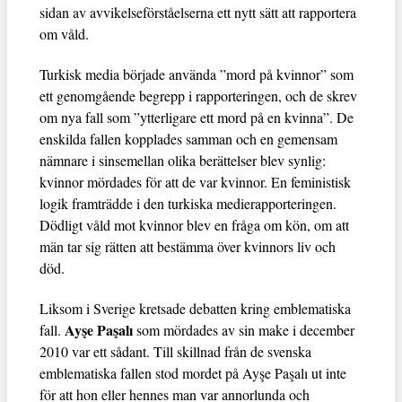
sidan av avvikelseförståelserna ett nytt sätt att rapportera
om våld.
Turkisk media började använda ”mord på kvinnor” som
ett genomgående begrepp i rapporteringen, och de skrev
om nya fall som ”ytterligare ett mord på en kvinna”. De
enskilda fallen kopplades samman och en gemensam
nämnare i sinsemellan olika berättelser blev synlig:
kvinnor mördades för att de var kvinnor. En feministisk
logik framträdde i den turkiska medierapporteringen.
Dödligt våld mot kvinnor blev en fråga om kön, om att
män tar sig rätten att bestämma över kvinnors liv och
död.
Liksom i Sverige kretsade debatten kring emblematiska
Ayşe Paşalı
fall.
som mördades av sin make i december
2010 var ett sådant. Till skillnad från de svenska
emblematiska fallen stod mordet på Ayşe Paşalı ut inte
för att hon eller hennes man var annorlunda och