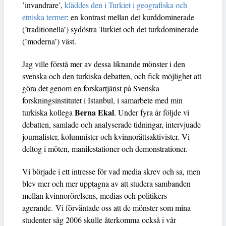
’invandrare’,
kläddes den i Turkiet i geografiska och
etniska termer
: en kontrast mellan det kurddominerade
(’traditionella’) sydöstra Turkiet och det turkdominerade
(’moderna’) väst.
Jag ville förstå mer av dessa liknande mönster i den
svenska och den turkiska debatten, och fick möjlighet att
göra det genom en forskartjänst på Svenska
forskningsinstitutet i Istanbul, i samarbete med min
Berna Ekal
turkiska kollega
. Under fyra år följde vi
debatten, samlade och analyserade tidningar, intervjuade
journalister, kolumnister och kvinnorättsaktivister. Vi
deltog i möten, manifestationer och demonstrationer.
Vi började i ett intresse för vad media skrev och sa, men
blev mer och mer upptagna av att studera sambanden
mellan kvinnorörelsens, medias och politikers
agerande. Vi förväntade oss att de mönster som mina
studenter såg 2006 skulle återkomma också i vår