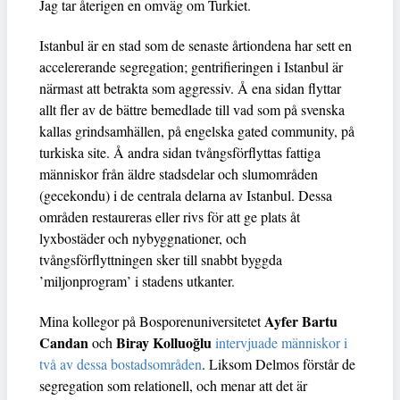
Jag tar återigen en omväg om Turkiet.
Istanbul är en stad som de senaste årtiondena har sett en
accelererande segregation; gentrifieringen i Istanbul är
närmast att betrakta som aggressiv. Å ena sidan flyttar
allt fler av de bättre bemedlade till vad som på svenska
kallas grindsamhällen, på engelska gated community, på
turkiska site. Å andra sidan tvångsförflyttas fattiga
människor från äldre stadsdelar och slumområden
(gecekondu) i de centrala delarna av Istanbul. Dessa
områden restaureras eller rivs för att ge plats åt
lyxbostäder och nybyggnationer, och
tvångsförflyttningen sker till snabbt byggda
’miljonprogram’ i stadens utkanter.
Ayfer Bartu
Mina kollegor på Bosporenuniversitetet
Candan
Biray Kolluoğlu
och
intervjuade människor i
två av dessa bostadsområden
. Liksom Delmos förstår de
segregation som relationell, och menar att det är