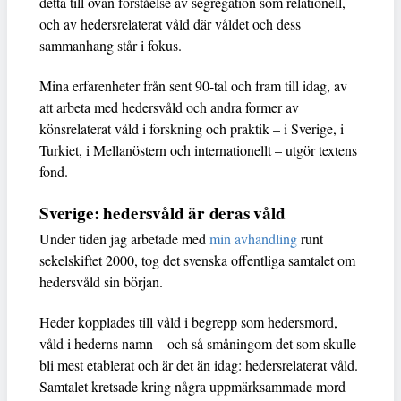
detta till ovan förståelse av segregation som relationell,
och av hedersrelaterat våld där våldet och dess
sammanhang står i fokus.
Mina erfarenheter från sent 90-tal och fram till idag, av
att arbeta med hedersvåld och andra former av
könsrelaterat våld i forskning och praktik – i Sverige, i
Turkiet, i Mellanöstern och internationellt – utgör textens
fond.
Sverige: hedersvåld är deras våld
Under tiden jag arbetade med
min avhandling
runt
sekelskiftet 2000, tog det svenska offentliga samtalet om
hedersvåld sin början.
Heder kopplades till våld i begrepp som hedersmord,
våld i hederns namn – och så småningom det som skulle
bli mest etablerat och är det än idag: hedersrelaterat våld.
Samtalet kretsade kring några uppmärksammade mord