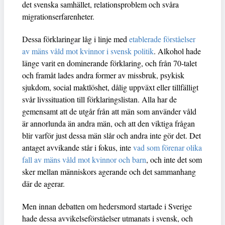
det svenska samhället, relationsproblem och svåra
migrationserfarenheter.
Dessa förklaringar låg i linje med
etablerade förståelser
av mäns våld mot kvinnor i svensk politik
. Alkohol hade
länge varit en dominerande förklaring, och från 70-talet
och framåt lades andra former av missbruk, psykisk
sjukdom, social maktlöshet, dålig uppväxt eller tillfälligt
svår livssituation till förklaringslistan. Alla har de
gemensamt att de utgår från att män som använder våld
är annorlunda än andra män, och att den viktiga frågan
blir varför just dessa män slår och andra inte gör det. Det
antaget avvikande står i fokus, inte
vad som förenar olika
fall av mäns våld mot kvinnor och barn
, och inte det som
sker mellan människors agerande och det sammanhang
där de agerar.
Men innan debatten om hedersmord startade i Sverige
hade dessa avvikelseförståelser utmanats i svensk, och