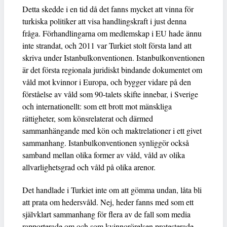
Detta skedde i en tid då det fanns mycket att vinna för
turkiska politiker att visa handlingskraft i just denna
fråga. Förhandlingarna om medlemskap i EU hade ännu
inte strandat, och 2011 var Turkiet stolt första land att
skriva under Istanbulkonventionen. Istanbulkonventionen
är det första regionala juridiskt bindande dokumentet om
våld mot kvinnor i Europa, och bygger vidare på den
förståelse av våld som 90-talets skifte innebar, i Sverige
och internationellt: som ett brott mot mänskliga
rättigheter, som könsrelaterat och därmed
sammanhängande med kön och maktrelationer i ett givet
sammanhang. Istanbulkonventionen synliggör också
samband mellan olika former av våld, våld av olika
allvarlighetsgrad och våld på olika arenor.
Det handlade i Turkiet inte om att gömma undan, låta bli
att prata om hedersvåld. Nej, heder fanns med som ett
självklart sammanhang för flera av de fall som media
rapporterade om och som kvinnorörelsen protesterade