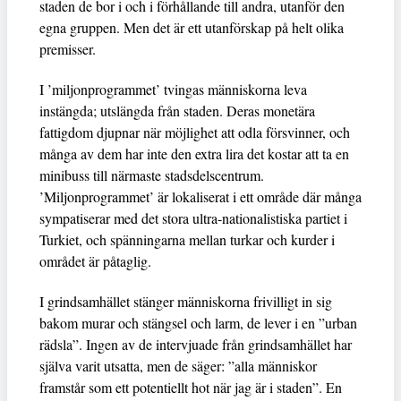
staden de bor i och i förhållande till andra, utanför den
egna gruppen. Men det är ett utanförskap på helt olika
premisser.
I ’miljonprogrammet’ tvingas människorna leva
instängda; utslängda från staden. Deras monetära
fattigdom djupnar när möjlighet att odla försvinner, och
många av dem har inte den extra lira det kostar att ta en
minibuss till närmaste stadsdelscentrum.
’Miljonprogrammet’ är lokaliserat i ett område där många
sympatiserar med det stora ultra-nationalistiska partiet i
Turkiet, och spänningarna mellan turkar och kurder i
området är påtaglig.
I grindsamhället stänger människorna frivilligt in sig
bakom murar och stängsel och larm, de lever i en ”urban
rädsla”. Ingen av de intervjuade från grindsamhället har
själva varit utsatta, men de säger: ”alla människor
framstår som ett potentiellt hot när jag är i staden”. En