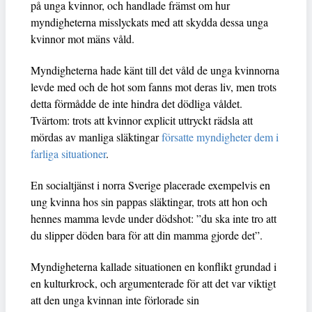
på unga kvinnor, och handlade främst om hur
myndigheterna misslyckats med att skydda dessa unga
kvinnor mot mäns våld.
Myndigheterna hade känt till det våld de unga kvinnorna
levde med och de hot som fanns mot deras liv, men trots
detta förmådde de inte hindra det dödliga våldet.
Tvärtom: trots att kvinnor explicit uttryckt rädsla att
mördas av manliga släktingar
försatte myndigheter dem i
farliga situationer
.
En socialtjänst i norra Sverige placerade exempelvis en
ung kvinna hos sin pappas släktingar, trots att hon och
hennes mamma levde under dödshot: ”du ska inte tro att
du slipper döden bara för att din mamma gjorde det”.
Myndigheterna kallade situationen en konflikt grundad i
en kulturkrock, och argumenterade för att det var viktigt
att den unga kvinnan inte förlorade sin