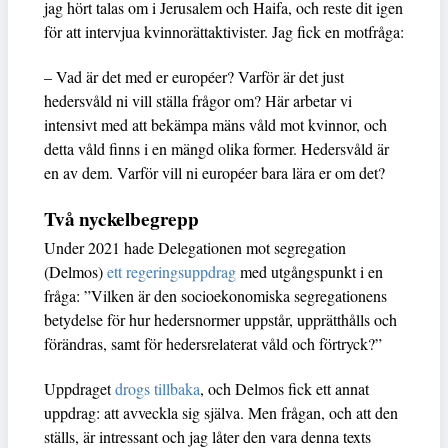
jag hört talas om i Jerusalem och Haifa, och reste dit igen
för att intervjua kvinnorättaktivister. Jag fick en motfråga:
– Vad är det med er européer? Varför är det just
hedersvåld ni vill ställa frågor om? Här arbetar vi
intensivt med att bekämpa mäns våld mot kvinnor, och
detta våld finns i en mängd olika former. Hedersvåld är
en av dem. Varför vill ni européer bara lära er om det?
Två nyckelbegrepp
Under 2021 hade Delegationen mot segregation
(Delmos)
ett regeringsuppdrag
med utgångspunkt i en
fråga: ”Vilken är den socioekonomiska segregationens
betydelse för hur hedersnormer uppstår, upprätthålls och
förändras, samt för hedersrelaterat våld och förtryck?”
Uppdraget
drogs tillbaka
, och Delmos fick ett annat
uppdrag: att avveckla sig själva. Men frågan, och att den
ställs, är intressant och jag låter den vara denna texts