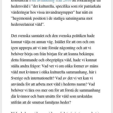
hedersvåld i ”det kulturella, specifika som rör patriarkala
värderingar hos vissa invandrargrupper” har nått en
”hegemonisk position i de statliga satsningarna mot
hedersrelaterat våld”.
Det svenska samtalet och den svenska politiken hade
kunnat välja en annan väg. Istället för att om och om
igen upprepa att vi inte förstår någonting och att vi
behöver börja om från början för att kunna bekämpa
detta främmande och obegripliga våld, hade vi kunnat
ställa andra frågor: Vad vet vi om olika former av mäns
våld mot kvinnor i olika kulturella sammanhang, här i
Sverige och internationellt? Vad av det vi vet kan vi
använda för att arbeta mot våld i hederns namn? Vad
behöver vi lära oss mer om för att förstå de sammanhang
där kvinnor och barn utsätts för våld som urskuldas
utifrån att de smutsat familjens heder?