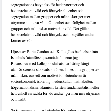
segregationens betydelse för hedersnormer och
hedersrelaterat våld och förtryck: slutenhet och
segregation mellan grupper och människor ger mer
utrymme att utöva våld. Öppenhet och rörlighet mellan
grupper och människor motverkar våld. Det gäller
hedersrelaterat våld och förtryck, och det gäller andra
former av våld.
I ljuset av Bartu Candan och Kolluoğlus berättelser från
Istanbuls ’utanförskapsområden’ menar jag att
Baianstovu med kollegors slutsats har bäring långt
utanför svenska storstadsområden. Inneslutna grupper av
människor, oavsett om motivet för slutenheten är
socioekonomisk isolering, hederskultur, maffiakultur,
högernationalism, islamism, kristen fundamentalism eller
helt enkelt en rädsla för ’de andra’, ger män mer utrymme
och makt.
Så ja, segregation har betydelse för hedersnormer och