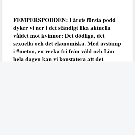
FEMPERSPODDEN: I årets första podd
dyker vi ner i det ständigt lika aktuella
våldet mot kvinnor: Det dödliga, det
sexuella och det ekonomiska. Med avstamp
i #metoo, en vecka fri från våld och Lön
hela dagen kan vi konstatera att det
varken saknas kunskap, data eller behov.
Vi efterlyser våldsprevention, ursäkter och
löneutjämnande åtgärder från såväl fack,
arbetsgivare och beslutsfattare.
Fempers
Fempers evenemang
Dela