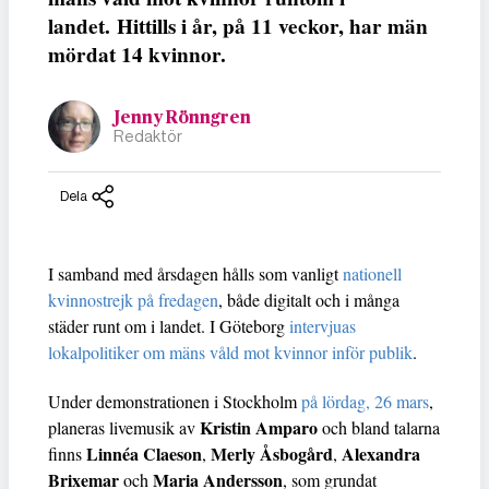
landet.
Hittills i år, på 11 veckor, har män
mördat 14 kvinnor.
Jenny Rönngren
Redaktör
Dela
I samband med årsdagen hålls som vanligt
nationell
kvinnostrejk på fredagen
, både digitalt och i många
städer runt om i landet. I Göteborg
intervjuas
lokalpolitiker om mäns våld mot kvinnor inför publik
.
Under demonstrationen i Stockholm
på lördag, 26 mars
,
Kristin Amparo
planeras livemusik av
och bland talarna
Linnéa Claeson
Merly Åsbogård
Alexandra
finns
,
,
Brixemar
Maria Andersson
och
, som grundat