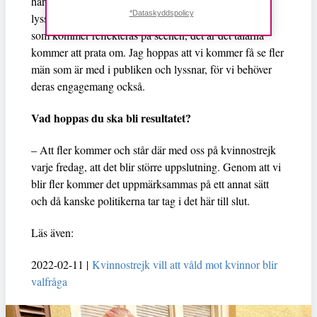
har också bjudit dit partier så att de ska komma och
*Dataskyddspolicy
lyssna på hur verkligheten faktiskt ser ut, för det är det
som kommer reflekteras på scenen, det är det talarna
kommer att prata om. Jag hoppas att vi kommer få se fler
män som är med i publiken och lyssnar, för vi behöver
deras engagemang också.
Vad hoppas du ska bli resultatet?
– Att fler kommer och står där med oss på kvinnostrejk
varje fredag, att det blir större uppslutning. Genom att vi
blir fler kommer det uppmärksammas på ett annat sätt
och då kanske politikerna tar tag i det här till slut.
Läs även:
2022-02-11 |
Kvinnostrejk vill att våld mot kvinnor blir
valfråga