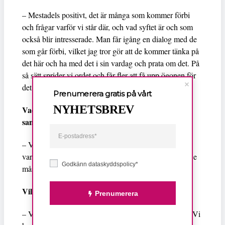
– Mestadels positivt, det är många som kommer förbi
och frågar varför vi står där, och vad syftet är och som
också blir intresserade. Man får igång en dialog med de
som går förbi, vilket jag tror gör att de kommer tänka på
det här och ha med det i sin vardag och prata om det. På
så sätt sprider vi ordet och får fler att få upp ögonen för
det här.
Prenumerera gratis på vårt
NYHETSBREV
Vad krävs för att fler ska se det här som ett stort
samhällsproblem?
– Vi måste nå ut till politikerna. Politikerna måste visa
var de står i det här också, prioritera och resurssätta. De
Godkänn dataskyddspolicy*
måste göra det till en valfråga.
Vilka vill du se på manifestationen på lördag?
Prenumerera
– Vi vill såklart att alla ska komma och lyssna på oss. Vi