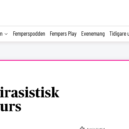
on
Femperspodden
Fempers Play
Evenemang
Tidigare 
tirasistisk
kurs