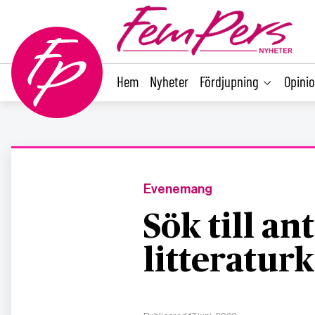
main
content
Hem
Nyheter
Fördjupning
Opini
Evenemang
Sök till an
litteratur