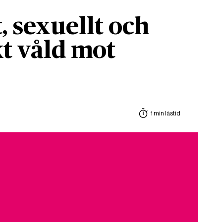
, sexuellt och
t våld mot
1 min lästid