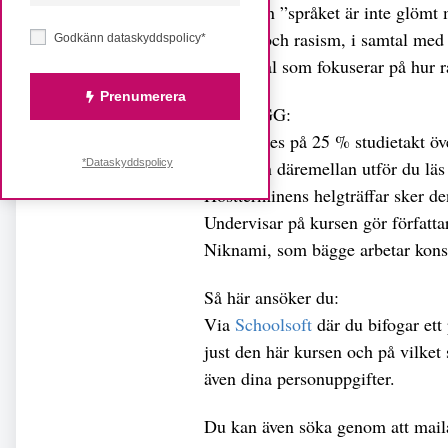
På kursen ”språket är inte glömt
om exil och rasism, i samtal med 
Godkänn dataskyddspolicy*
textsamtal som fokuserar på hur ra
Prenumerera
UPPLÄGG:
Kursen ges på 25 % studietakt öve
*Dataskyddspolicy
på skolan däremellan utför du läs 
Höstterminens helgträffar sker d
Undervisar på kursen gör författ
Niknami, som bägge arbetar kons
Så här ansöker du:
Via
Schoolsoft
där du bifogar ett 
just den här kursen och på vilket
även dina personuppgifter.
Du kan även söka genom att mai