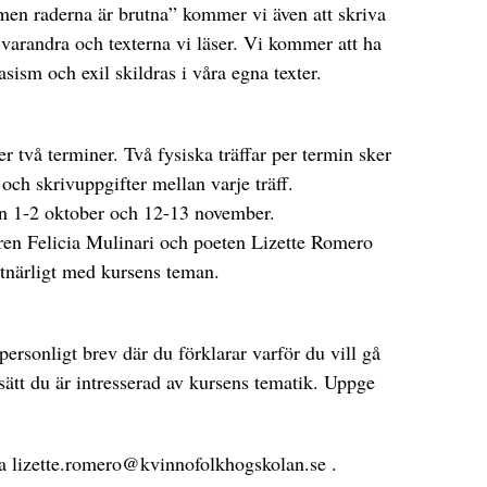
 men raderna är brutna” kommer vi även att skriva
varandra och texterna vi läser. Vi kommer att ha
sism och exil skildras i våra egna texter.
r två terminer. Två fysiska träffar per termin sker
och skrivuppgifter mellan varje träff.
en 1-2 oktober och 12-13 november.
aren Felicia Mulinari och poeten Lizette Romero
tnärligt med kursens teman.
personligt brev där du förklarar varför du vill gå
 sätt du är intresserad av kursens tematik. Uppge
la
lizette.romero@kvinnofolkhogskolan.se
.