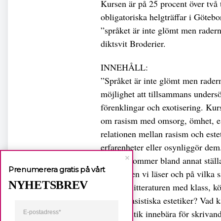
Kursen är på 25 procent över två 
obligatoriska helgträffar i Göte
”språket är inte glömt men rader
diktsvit Broderier.
INNEHÅLL:
”Språket är inte glömt men radern
möjlighet att tillsammans undersö
förenklingar och exotisering. Kur
om rasism med omsorg, ömhet, este
relationen mellan rasism och estet
erfarenheter eller osynliggör dem
Kursen kommer bland annat ställ
Prenumerera gratis på vårt
litteraturen vi läser och på vilka 
NYHETSBREV
rasism i litteraturen med klass, k
om antirasistiska estetiker? Vad k
språkpolitik innebära för skrivan