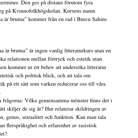
terminer. Den ges på distans förutom fyra
borg på Kvinnofolkhögskolan. Kursens namn
na är brutna” kommer från en rad i Burcu Sahins
a är brutna” är ingen vanlig litteraturkurs utan en
ka relationen mellan förtryck och estetik utan
sen kommer ur ett behov att undersöka litteratur
tisk och politisk blick, och att tala om
ik på ett sätt som varken reducerar oss till våra
.
a frågorna: Vilka gemensamma mönster finns det i
sätt skiljer de sig åt? Hur relaterar skildringen av
ön, genus, sexualitet och funktion. Kan man tala
an flerspråkighet och erfarenhet av rasistisk
det?