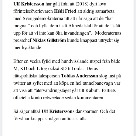
Ulf Kristersson
har gått från att (2018) dyrt lova
Hédi Fried
förintelseöverlevaren
att aldrig samarbeta
med Sverigedemokraterna till att i år säga att de “har
mognat” och hylla dem i sitt Almedalstal för att de “stått
upp för att vi inte kan öka invandringen”. Moderaternas
Niklas Gillström
presschef
kunde knappast uttryckt sig
mer hycklande.
Efter en vecka fylld med hundvisslande utspel från både
M, KD och L tog också SD till orda. Deras
Tobias Andersson
rättspolitiska talesperson
slog fast på
twitter att syftet med att köpa en hel tunnelbanevagn var
att visa att “återvandringståget går till Kabul”. Partiets
officiella konto retweetade sedan kommentaren.
Ulf Kristersson
Så säger alltså
s danspartner. Och det
förvånar knappast någon antirasist alls.