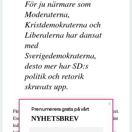
För ju närmare som
Moderaterna,
Kristdemokraterna och
Liberalerna har dansat
med
Sverigedemokraterna,
desto mer har SD:s
politik och retorik
skruvats upp.
Prenumerera gratis på vårt
Flera borgerliga politiker reagerade på Anderssons tweet.
NYHETSBREV
Exempelvis skrev en kristdemokrat att han blev “genuint
ledsen” och kallade honom för “oseriös”. Andra