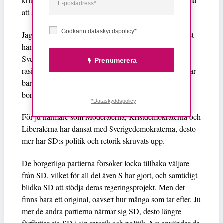
kritiserade Andersson för att hans uttalande kan komma
att skada möjligheterna till en regeringsbildning.
Godkänn dataskyddspolicy*
Jag skulle säga att Tobias Andersson är helt seriös. Det
han skrev är precis det som alltid har varit kärnan i
Sverigedemokraternas politik. De har inte lämnat
Prenumerera
rasismen bakom sig – hela partiet bygger på det. De har
bara klätt den i fluffig bomull i några år, nu rycker de
bort det täcket.
*Dataskyddspolicy
För ju närmare som Moderaterna, Kristdemokraterna och
Liberalerna har dansat med Sverigedemokraterna, desto
mer har SD:s politik och retorik skruvats upp.
De borgerliga partierna försöker locka tillbaka väljare
från SD, vilket för all del även S har gjort, och samtidigt
blidka SD att stödja deras regeringsprojekt. Men det
finns bara ett original, oavsett hur många som tar efter. Ju
mer de andra partierna närmar sig SD, desto längre
förflyttar sig SD i sin retorik och politik. Nu använder de