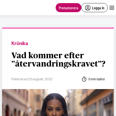
main
content
Prenumerera
Logga in
Krönika
Vad kommer efter
”återvandringskravet”?
Publicerad 23 augusti, 2022
3 min lästid