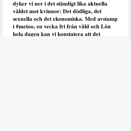
dyker vi ner i det ständigt lika aktuella
våldet mot kvinnor: Det dödliga, det
sexuella och det ekonomiska. Med avstamp
i #metoo, en vecka fri från våld och Lön
hela dagen kan vi konstatera att det
varken saknas kunskap, data eller behov.
Vi efterlyser våldsprevention, ursäkter och
löneutjämnande åtgärder från såväl fack,
arbetsgivare och beslutsfattare.
Fempers
Fempers evenemang
Dela