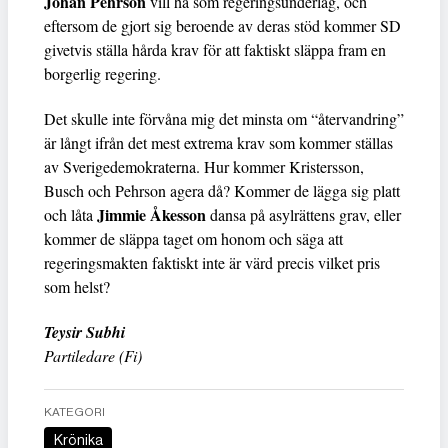
Johan Pehrson
vill ha som regeringsunderlag, och
eftersom de gjort sig beroende av deras stöd kommer SD
givetvis ställa hårda krav för att faktiskt släppa fram en
borgerlig regering.
Det skulle inte förvåna mig det minsta om “återvandring”
är långt ifrån det mest extrema krav som kommer ställas
av Sverigedemokraterna. Hur kommer Kristersson,
Busch och Pehrson agera då? Kommer de lägga sig platt
Jimmie Åkesson
och låta
dansa på asylrättens grav, eller
kommer de släppa taget om honom och säga att
regeringsmakten faktiskt inte är värd precis vilket pris
som helst?
Teysir Subhi
Partiledare (Fi)
KATEGORI
Krönika