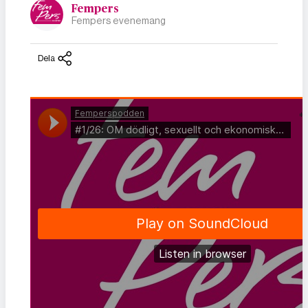
Fempers
Fempers evenemang
Dela