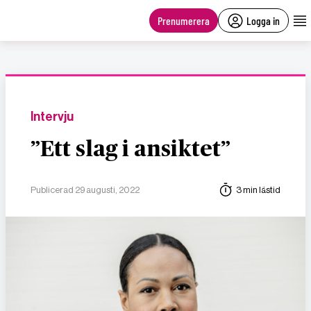
main
content
Prenumerera
Logga in
Intervju
”Ett slag i ansiktet”
Publicerad 29 augusti, 2022
3 min lästid