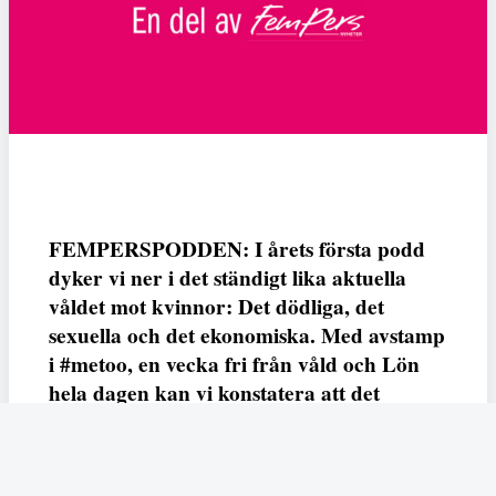
FEMPERSPODDEN: I årets första podd
dyker vi ner i det ständigt lika aktuella
våldet mot kvinnor: Det dödliga, det
sexuella och det ekonomiska. Med avstamp
i #metoo, en vecka fri från våld och Lön
hela dagen kan vi konstatera att det
varken saknas kunskap, data eller behov.
Vi efterlyser våldsprevention, ursäkter och
löneutjämnande åtgärder från såväl fack,