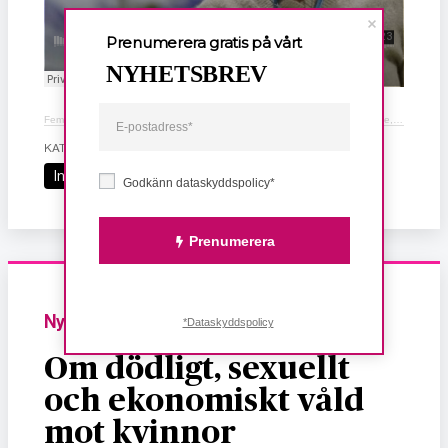
Prenumerera gratis på vårt
NYHETSBREV
Femperspodden
·
#14 Alice Bah Kuhnke: Högern framstår som obegåvade, raljanta och populistiska
KATEGORI
Intervju
Godkänn dataskyddspolicy*
Prenumerera
Nyheter
*Dataskyddspolicy
Om dödligt, sexuellt
och ekonomiskt våld
mot kvinnor