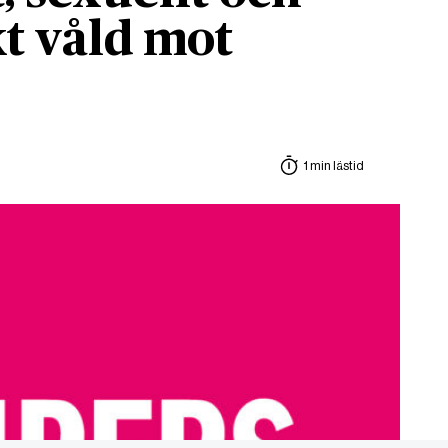
t våld mot
1 min lästid