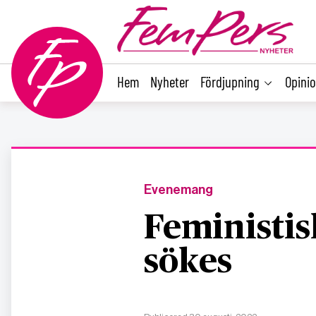
main
content
Hem
Nyheter
Fördjupning
Opini
Evenemang
Feministis
sökes