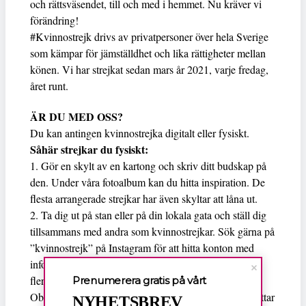
och rättsväsendet, till och med i hemmet. Nu kräver vi
förändring!
#Kvinnostrejk drivs av privatpersoner över hela Sverige
som kämpar för jämställdhet och lika rättigheter mellan
könen. Vi har strejkat sedan mars år 2021, varje fredag,
året runt.
ÄR DU MED OSS?
Du kan antingen kvinnostrejka digitalt eller fysiskt.
Såhär strejkar du fysiskt:
1. Gör en skylt av en kartong och skriv ditt budskap på
den. Under våra fotoalbum kan du hitta inspiration. De
flesta arrangerade strejkar har även skyltar att låna ut.
2. Ta dig ut på stan eller på din lokala gata och ställ dig
tillsammans med andra som kvinnostrejkar. Sök gärna på
”kvinnostrejk” på Instagram för att hitta konton med
information om lokala strejker. Kvinnostrejk finns på
flera svenska orter och många strejkar regelbundet.
Prenumerera gratis på vårt
Observera att olika platser kan ha olika strejktider. (Hittar
NYHETSBREV