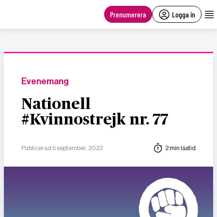
main
content
Prenumerera
Logga in
Evenemang
Nationell
#Kvinnostrejk nr. 77
Publicerad 5 september, 2022
2 min lästid