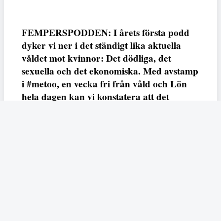
FEMPERSPODDEN: I årets första podd
dyker vi ner i det ständigt lika aktuella
våldet mot kvinnor: Det dödliga, det
sexuella och det ekonomiska. Med avstamp
i #metoo, en vecka fri från våld och Lön
hela dagen kan vi konstatera att det
varken saknas kunskap, data eller behov.
Vi efterlyser våldsprevention, ursäkter och
löneutjämnande åtgärder från såväl fack,
arbetsgivare och beslutsfattare.
Fempers
Fempers evenemang
Dela