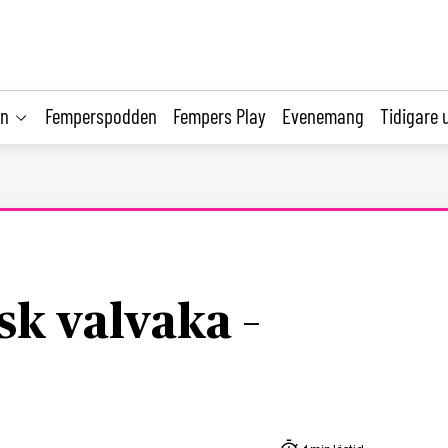
on
Femperspodden
Fempers Play
Evenemang
Tidigare 
sk valvaka –