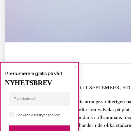
Dela
Prenumerera gratis på vårt
NYHETSBREV
SÖNDAG 11 SEPTEMBER, S
StreetGäris arrangerar återigen p
städer! Delta i en valvaka på pla
Godkänn dataskyddspolicy*
livestream där vi tillsammans med
vad som händer i de olika städerna