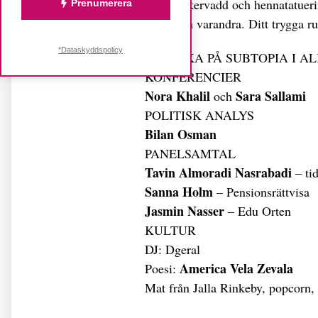
DJs, sockervadd och hennatatuerin
Prenumerera
kraft från varandra. Ditt trygga ru
*Dataskyddspolicy
VALVAKA PÅ SUBTOPIA I A
KONFERENCIER
Nora Khalil
Sara Sallami
och
POLITISK ANALYS
Bilan Osman
PANELSAMTAL
Tavin Almoradi Nasrabadi
– tid
Sanna Holm
– Pensionsrättvisa
Jasmin Nasser
– Edu Orten
KULTUR
DJ: Dgeral
America Vela Zevala
Poesi:
Mat från Jalla Rinkeby, popcorn,