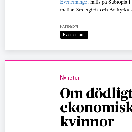
Evenemanget
hålls på Subtopia i
mellan Streetgäris och Botkyrk
KATEGORI
Evenemang
Nyheter
Om dödligt
ekonomisk
kvinnor