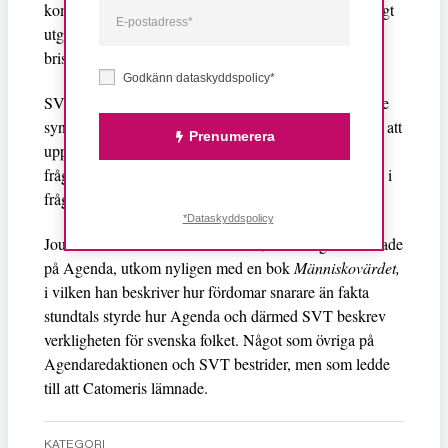
kombination med ämnespresentationen i övrigt, ensidigt
utgick från att upplopp skulle vara en direkt följd av
bristande integration.
Godkänn dataskyddspolicy*
SVT bidrog på så vis till att reproducera en värderande
syn på integration, menar nämnden. Inslaget riskerade att
Prenumerera
uppfattas som ett ställningstagande i en kontroversiell
fråga, enligt nämnden som alltså fäller Agendas inslag i
fråga om opartiskhet.
*Dataskyddspolicy
Christian Catomeris
Journalisten
, som tidigare arbetade
på Agenda, utkom nyligen med en bok
Människovärdet,
i vilken han beskriver hur fördomar snarare än fakta
stundtals styrde hur Agenda och därmed SVT beskrev
verkligheten för svenska folket. Något som övriga på
Agendaredaktionen och SVT bestrider, men som ledde
till att Catomeris lämnade.
KATEGORI