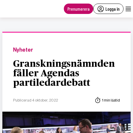
main
content
Prenumerera
Logga in
Nyheter
Granskningsnämnden
fäller Agendas
partiledardebatt
Publicerad 4 oktober, 2022
1 min lästid