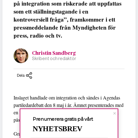
på integration som riskerade att uppfattas
som ett ställningstagande i en
kontroversiell fråga”, framkommer i ett
pressmeddelande från Myndigheten för
press, radio och tv.
Christin Sandberg
Skribent och redaktör
Dela
Inslaget handlade om integration och sändes i Agendas
partiledardebatt den 8 maj i år. Ämnet presenterades med
en bild på brinnande polisbilar – en bild som kom från
Prenumerera gratis på vårt
påskupploppen i april 2022.
NYHETSBREV
Granskningsnämnden anser att valet av bild i