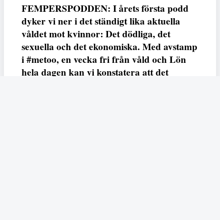
FEMPERSPODDEN: I årets första podd
dyker vi ner i det ständigt lika aktuella
våldet mot kvinnor: Det dödliga, det
sexuella och det ekonomiska. Med avstamp
i #metoo, en vecka fri från våld och Lön
hela dagen kan vi konstatera att det
varken saknas kunskap, data eller behov.
Vi efterlyser våldsprevention, ursäkter och
löneutjämnande åtgärder från såväl fack,
arbetsgivare och beslutsfattare.
Fempers
Fempers evenemang
Dela