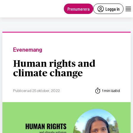
main
content
Prenumerera
Logga in
Evenemang
Human rights and
climate change
Publicerad 25 oktober, 2022
1 min lästid