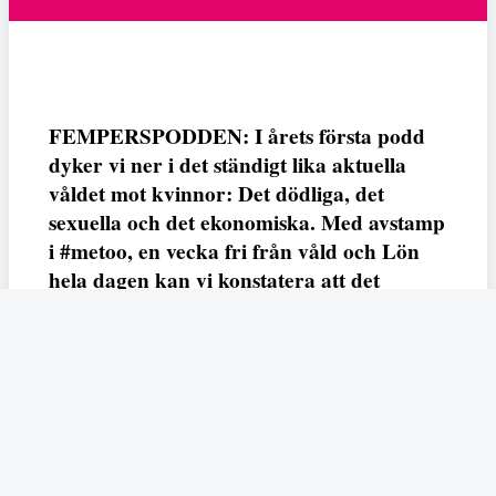
FEMPERSPODDEN: I årets första podd
dyker vi ner i det ständigt lika aktuella
våldet mot kvinnor: Det dödliga, det
sexuella och det ekonomiska. Med avstamp
i #metoo, en vecka fri från våld och Lön
hela dagen kan vi konstatera att det
varken saknas kunskap, data eller behov.
Vi efterlyser våldsprevention, ursäkter och
löneutjämnande åtgärder från såväl fack,
arbetsgivare och beslutsfattare.
Fempers
Fempers evenemang