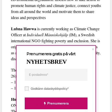
promote human rights and climate justice, connect youths
from all around the world and motivate them to share
ideas and perspectives
Lubna Hawwa
is currently working as Climate Change
Officer at
Individuell Människohjälp
(IM), a Swedish
international NGO fighting poverty and exclusion. She is
originally from the Maldives and worked on the islands
as a journalist and contributed to various gender equality,
Prenumerera gratis på vårt
disaster risk management and human rights initiatives.
NYHETSBREV
The seminar will be held twice on the same day (Oct
26):
– 11-13 CET / 12-14 EAT / 13-15 AMT
– 17-19 CET / 18-20 EAT / 19-21 AMT
Godkänn dataskyddspolicy*
Human rights and climate change
Prenumerera
ONSDAG 36 OKTOBER
The event will take place on Zoom.