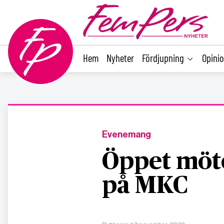
main
content
Hem
Nyheter
Fördjupning
Opini
Evenemang
Öppet möte
på MKC