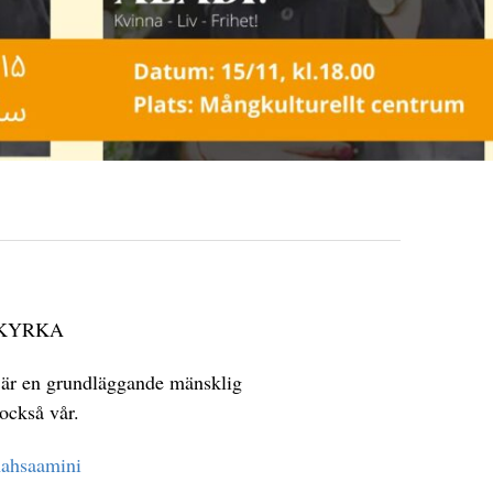
TKYRKA
et är en grundläggande mänsklig
 också vår.
ahsaamini