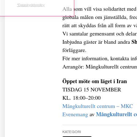
*Dataskyddspolicy
Alla som vill visa solidaritet med
globala målen om jämställda, fre
rätt att skyddas från all form av
Vi samtalar gemensamt och delar t
Sh
Inbjudna gäster är bland andra
förläggare.
För mer information, kontakta
in
Arrangör: Mångkulturellt centr
Öppet möte om läget i Iran
TISDAG 15 NOVEMBER
KL. 18:00–20:00
Mångkulturellt centrum – MKC
Mångkulturellt 
Evenemang
av
KATEGORI