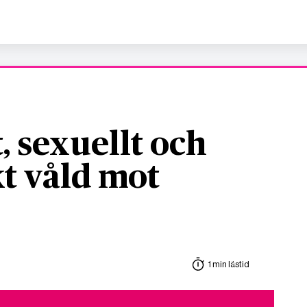
, sexuellt och
t våld mot
1 min lästid