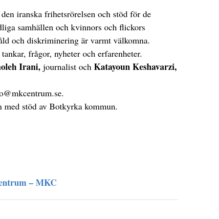
 den iranska frihetsrörelsen och stöd för de
dliga samhällen och kvinnors och flickors
 våld och diskriminering är varmt välkomna.
ankar, frågor, nyheter och erfarenheter.
oleh Irani,
Katayoun Keshavarzi,
journalist och
fo@mkcentrum.se
.
um med stöd av Botkyrka kommun.
centrum – MKC