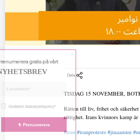
Prenumerera gratis på vårt
NYHETSBREV
Dela
TISDAG 15 NOVEMBER, BO
Godkänn dataskyddspolicy*
Rätten till liv, frihet och säkerh
rättighet. Irans kvinnors kamp är
Prenumerera
#iran
#iranprotests
#jinaamini
#m