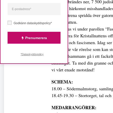
bönehus brändes ner, 7 500 judis
av judisk härkomst misshandlades 
skyltfönstrena spridda över gatorn
Kristallnatten.
Godkänn dataskyddspolicy*
I år samlas vi under parollen “Fas
manifestera för Kristallnattens of
Prenumerera
rasismen och fascismen. Idag ser 
det bara är vår rörelse som kan 
*Dataskyddspolicy
för att tillsammans gå i ett facke
Stortorget. Ta med din granne och
vi vårt enade motstånd!
SCHEMA:
18.00 – Södermalmstorg, samling 
18.45-19.30 – Stortorget, tal och
MEDARRANGÖRER: