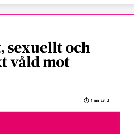
, sexuellt och
t våld mot
1 min lästid