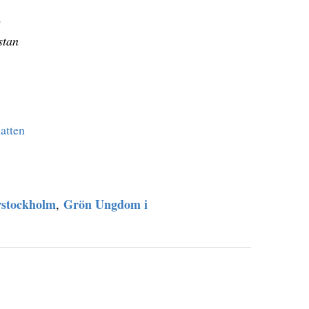
stan
atten
rstockholm
Grön Ungdom i
,