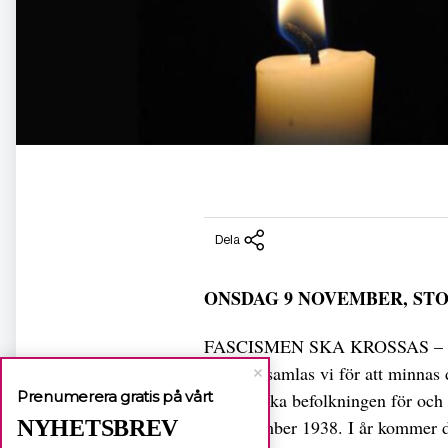
Dela
ONSDAG 9 NOVEMBER, S
FASCISMEN SKA KROSSAS –
Varje år samlas vi för att minna
Prenumerera gratis på vårt
den judiska befolkningen för och
NYHETSBREV
10 november 1938. I år kommer d