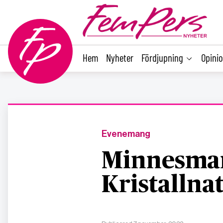
main
content
Hem
Nyheter
Fördjupning
Opini
Evenemang
Minnesman
Kristallna