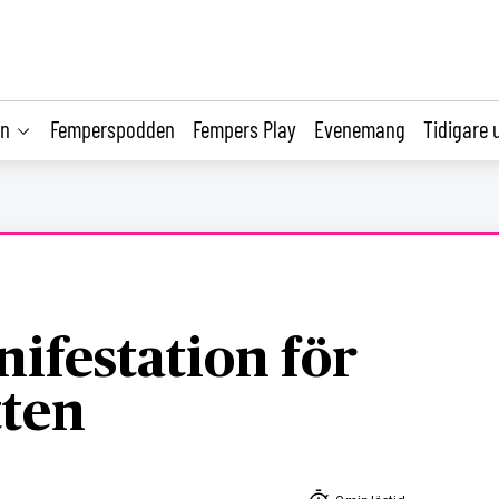
on
Femperspodden
Fempers Play
Evenemang
Tidigare 
ifestation för
tten