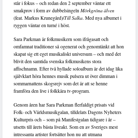
står i fokus – och redan den 2 september väntar ett
smakprov i form av dubbelsingeln
Mörkgröna älven
(feat. Markus Krunegård)/
Till Salka
. Med nya albumet i
ryggen väntar en turné i höst.
Sara Parkman är folkmusikern som ifrågasatt och
omfamnat traditioner så ogenerat och genomtänkt att hon
skapat sig ett eget musikaliskt universum – och med det
blivit den samtida svenska folkmusikens stora
affischnamn. Efter två hyllade soloalbum är det idag lika
självklart höra hennes musik pulsera ut över dimman i
sommarnattens skogsrejv som det är att se henne
framföra den live i folkkära tv-program.
Genom åren har Sara Parkman flerfaldigt prisats vid
Folk- och Världsmusikgalan, tilldelats Dagens Nyheters
Kulturpris och – som på Manifestgalan tidigare i år –
utsetts till årets bästa liveakt. Som en av Sveriges mest
intressanta artister fortsätter hon nu att utmana