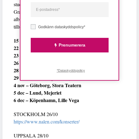
studion i Hägersten i Stockholm och i Svenska
Grammofonstudion i Göteborg. Precis som på tidigare
album har Sara Parkman skrivit och producerat
Hampus Norén
tillsammans med
.
Godkänn dataskyddspolicy*
15 okt – Malmö, Malmö Live
Prenumerera
22 okt – Ljusdal, Röda Kvarn
23 okt – Svanö, Folkets Hus
26 okt – Stockholm, Nalen
28 okt – Uppsala, UKK
*Dataskyddspolicy
29 okt – Linköping, Domkyrkan (solo)
4 nov – Göteborg, Stora Teatern
5 dec – Lund, Mejeriet
6 dec – Köpenhamn, Lille Vega
STOCKHOLM 26/10
https://www.nalen.com/konserter/
UPPSALA 28/10