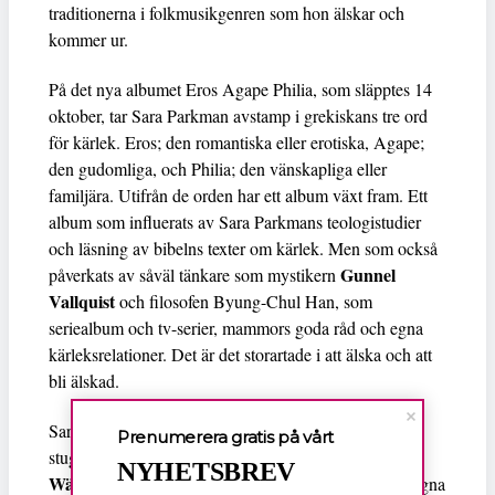
traditionerna i folkmusikgenren som hon älskar och
kommer ur.
På det nya albumet Eros Agape Philia, som släpptes 14
oktober, tar Sara Parkman avstamp i grekiskans tre ord
för kärlek. Eros; den romantiska eller erotiska, Agape;
den gudomliga, och Philia; den vänskapliga eller
familjära. Utifrån de orden har ett album växt fram. Ett
album som influerats av Sara Parkmans teologistudier
och läsning av bibelns texter om kärlek. Men som också
Gunnel
påverkats av såväl tänkare som mystikern
Vallquist
och filosofen Byung-Chul Han, som
seriealbum och tv-serier, mammors goda råd och egna
kärleksrelationer. Det är det storartade i att älska och att
bli älskad.
Sara Parkman har bland annat skrivit musiken i sin
Prenumerera gratis på vårt
Elin
stuga i Bergslagen och under ett residens på
NYHETSBREV
Wägner
s gård i Småland. Albumet är inspelat i den egna