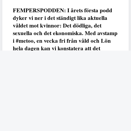
FEMPERSPODDEN: I årets första podd
dyker vi ner i det ständigt lika aktuella
våldet mot kvinnor: Det dödliga, det
sexuella och det ekonomiska. Med avstamp
i #metoo, en vecka fri från våld och Lön
hela dagen kan vi konstatera att det
varken saknas kunskap, data eller behov.
Vi efterlyser våldsprevention, ursäkter och
löneutjämnande åtgärder från såväl fack,
arbetsgivare och beslutsfattare.
Fempers
Fempers evenemang
Dela