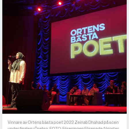
Vinnare av Ortens bästa poet 2022 Zeinab Dhahad på scen
under finalen i Örebro. FOTO: Föreningen Förenade förorter