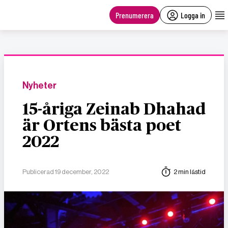
main
content
Prenumerera
Logga in
Nyheter
15-åriga Zeinab Dhahad
är Ortens bästa poet
2022
Publicerad 19 december, 2022
2 min lästid