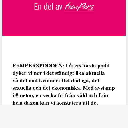
FEMPERSPODDEN: I årets första podd
dyker vi ner i det ständigt lika aktuella
våldet mot kvinnor: Det dödliga, det
sexuella och det ekonomiska. Med avstamp
i #metoo, en vecka fri från våld och Lön
hela dagen kan vi konstatera att det
varken saknas kunskap, data eller behov.
Vi efterlyser våldsprevention, ursäkter och
löneutjämnande åtgärder från såväl fack,