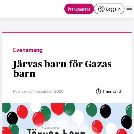
main
content
Prenumerera
Logga in
Evenemang
Järvas barn för Gazas
barn
Publicerad 11 december, 2023
1 min lästid