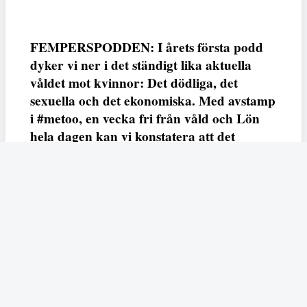
FEMPERSPODDEN: I årets första podd
dyker vi ner i det ständigt lika aktuella
våldet mot kvinnor: Det dödliga, det
sexuella och det ekonomiska. Med avstamp
i #metoo, en vecka fri från våld och Lön
hela dagen kan vi konstatera att det
varken saknas kunskap, data eller behov.
Vi efterlyser våldsprevention, ursäkter och
löneutjämnande åtgärder från såväl fack,
arbetsgivare och beslutsfattare.
Fempers
Fempers evenemang
Dela