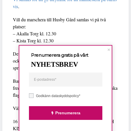
vis
.
Vill du marschera till Husby Gård samlas vi på två
platser:
– Akalla Torg kl. 12.30
– Kista Torg kl. 12.30
Det går alldeles fint att samlas direkt på Husby Gård
Prenumerera gratis på vårt
också. I anslutning finns en lekplats och massa fält att
NYHETSBREV
springa på.
Barnen får gärna måla egna palestinska flaggor eller
fredssymboler att ta med. Vi fokuserar på just palestinska
flaggor och fredssymboler denna dag.
Godkänn dataskyddspolicy*
Välkomna!
Prenumerera
16 DECEMBER, KL. 12.30, AKALLA TORG OCH
KISTA TORG – AVGÅNG TILL HUSBY GÅRD