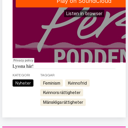
Lyssna här!
KATEGORI
TAGGAR
Nyheter
feminism
kvinnofrid
kvinnors rättigheter
mänskliga rättigheter