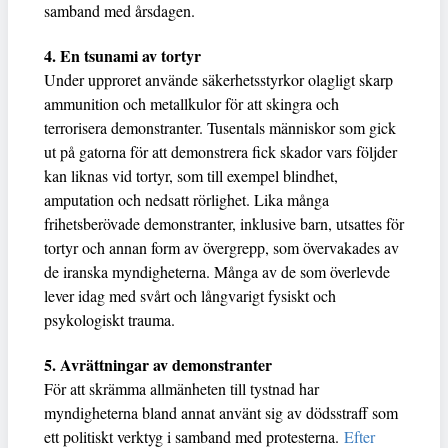
samband med årsdagen.
4. En tsunami av tortyr
Under upproret använde säkerhetsstyrkor olagligt skarp
ammunition och metallkulor för att skingra och
terrorisera demonstranter. Tusentals människor som gick
ut på gatorna för att demonstrera fick skador vars följder
kan liknas vid tortyr, som till exempel blindhet,
amputation och nedsatt rörlighet. Lika många
frihetsberövade demonstranter, inklusive barn, utsattes för
tortyr och annan form av övergrepp, som övervakades av
de iranska myndigheterna. Många av de som överlevde
lever idag med svårt och långvarigt fysiskt och
psykologiskt trauma.
5. Avrättningar av demonstranter
För att skrämma allmänheten till tystnad har
myndigheterna bland annat använt sig av dödsstraff som
ett politiskt verktyg i samband med protesterna.
Efter