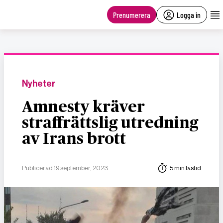
main
content
Prenumerera
Logga in
Nyheter
Amnesty kräver
straffrättslig utredning
av Irans brott
Publicerad 19 september, 2023
5 min lästid