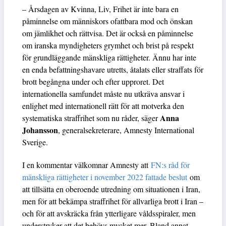
– Årsdagen av Kvinna, Liv, Frihet är inte bara en
påminnelse om människors ofattbara mod och önskan
om jämlikhet och rättvisa. Det är också en påminnelse
om iranska myndigheters grymhet och brist på respekt
för grundläggande mänskliga rättigheter. Ännu har inte
en enda befattningshavare utretts, åtalats eller straffats för
brott begångna under och efter upproret. Det
internationella samfundet måste nu utkräva ansvar i
enlighet med internationell rätt för att motverka den
Anna
systematiska straffrihet som nu råder, säger
Johansson
, generalsekreterare, Amnesty International
Sverige.
I en kommentar välkomnar Amnesty att
FN:s råd för
mänskliga rättigheter i november 2022 fattade beslut
om
att tillsätta en oberoende utredning om situationen i Iran,
men för att bekämpa straffrihet för allvarliga brott i Iran –
och för att avskräcka från ytterligare våldsspiraler, men
understryker att det behövs mycket mer. Bland annat