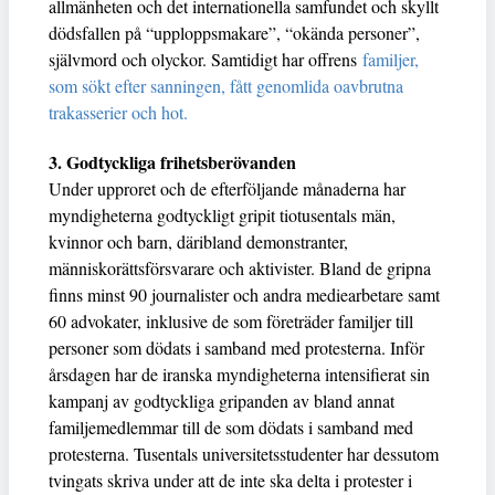
allmänheten och det internationella samfundet och skyllt
dödsfallen på “upploppsmakare”, “okända personer”,
självmord och olyckor. Samtidigt har offrens
familjer,
som sökt efter sanningen, fått genomlida oavbrutna
trakasserier och hot.
3. Godtyckliga frihetsberövanden
Under upproret och de efterföljande månaderna har
myndigheterna godtyckligt gripit tiotusentals män,
kvinnor och barn, däribland demonstranter,
människorättsförsvarare och aktivister. Bland de gripna
finns minst 90 journalister och andra mediearbetare samt
60 advokater, inklusive de som företräder familjer till
personer som dödats i samband med protesterna. Inför
årsdagen har de iranska myndigheterna intensifierat sin
kampanj av godtyckliga gripanden av bland annat
familjemedlemmar till de som dödats i samband med
protesterna. Tusentals universitetsstudenter har dessutom
tvingats skriva under att de inte ska delta i protester i