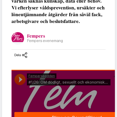
varken saknas kunskap, data eller behov.
Vi efterlyser våldsprevention, ursäkter och
löneutjämnande åtgärder från såväl fack,
arbetsgivare och beslutsfattare.
Fempers
Fempers evenemang
Dela