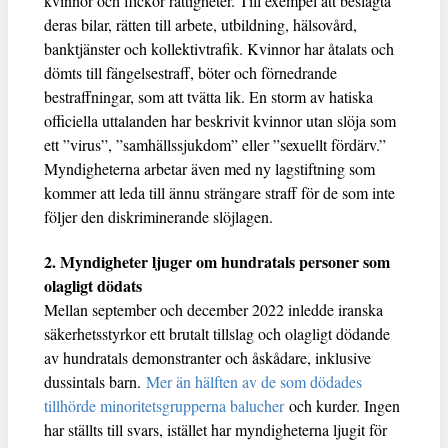
kvinnor och flickor rättigheter. Till exempel att beslagta
deras bilar, rätten till arbete, utbildning, hälsovård,
banktjänster och kollektivtrafik. Kvinnor har åtalats och
dömts till fängelsestraff, böter och förnedrande
bestraffningar, som att tvätta lik. En storm av hatiska
officiella uttalanden har beskrivit kvinnor utan slöja som
ett ”virus”, ”samhällssjukdom” eller ”sexuellt fördärv.”
Myndigheterna arbetar även med ny lagstiftning som
kommer att leda till ännu strängare straff för de som inte
följer den diskriminerande slöjlagen.
2. Myndigheter ljuger om hun
dratals personer som
olagligt dödats
Mellan september och december 2022 inledde iranska
säkerhetsstyrkor ett brutalt tillslag och olagligt dödande
av hundratals demonstranter och åskådare, inklusive
dussintals barn.
Mer än hälften av de som dödades
tillhörde minoritetsgrupperna balucher
och kurder. Ingen
har ställts till svars, istället har myndigheterna ljugit för