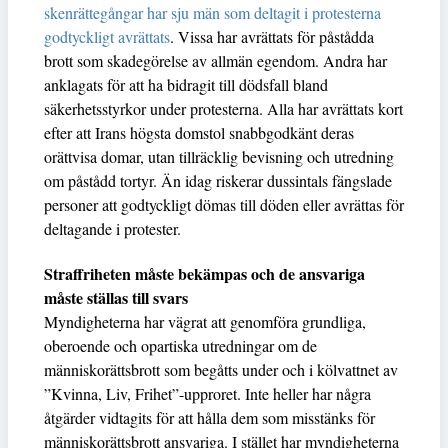
skenrättegångar har sju män som deltagit i protesterna
godtyckligt avrättats
. Vissa har avrättats för påstådda
brott som skadegörelse av allmän egendom. Andra har
anklagats för att ha bidragit till dödsfall bland
säkerhetsstyrkor under protesterna. Alla har avrättats kort
efter att Irans högsta domstol snabbgodkänt deras
orättvisa domar, utan tillräcklig bevisning och utredning
om påstådd tortyr. Än idag riskerar dussintals fängslade
personer att godtyckligt dömas till döden eller avrättas för
deltagande i protester.
Straffriheten måste bekämpas och de ansvariga
måste ställas till svars
Myndigheterna har vägrat att genomföra grundliga,
oberoende och opartiska utredningar om de
människorättsbrott som begåtts under och i kölvattnet av
”Kvinna, Liv, Frihet”-upproret. Inte heller har några
åtgärder vidtagits för att hålla dem som misstänks för
människorättsbrott ansvariga. I stället har myndigheterna