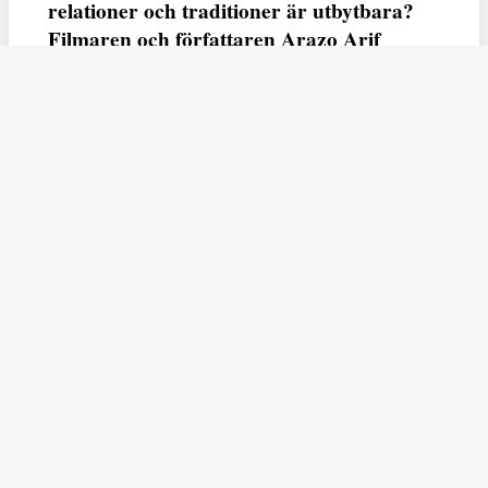
relationer och traditioner är utbytbara?
Filmaren och författaren Arazo Arif
adresserar samtliga frågor i den första
svenska julfilmen ur ett migrantperspektiv
– En juldröm – som hade premiär i SVT
23 december.
Fempers
Fempers evenemang
Dela
Arazo
I veckans podd möter vi författaren och filmaren
Arif
som är aktuell med nya kortfilmen
En juldröm
som
hade premiär i SVT under julen. Filmen handlar den
kurdiska, muslimska flickan Zhala som drömmer om en
traditionell jul och brottas med känslorna det väcker hos