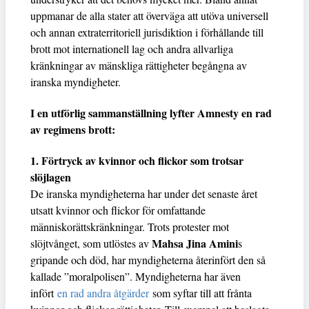
uppmanar de alla stater att överväga att utöva universell
och annan extraterritoriell jurisdiktion i förhållande till
brott mot internationell lag och andra allvarliga
kränkningar av mänskliga rättigheter begångna av
iranska myndigheter.
I en utförlig sammanställning lyfter Amnesty en rad
av regimens brott:
1. Förtryck av kvinnor och flickor som trots
ar
slöjlagen
De iranska myndigheterna har under det senaste året
utsatt kvinnor och flickor för omfattande
människorättskränkningar. Trots protester mot
Mahsa Jina Amini
slöjtvånget, som utlöstes av
s
gripande och död, har myndigheterna återinfört den så
kallade ”moralpolisen”. Myndigheterna har även
infört
en rad andra åtgärder
som syftar till att frånta