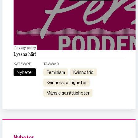
Lyssna här!
KATEGORI
TAGGAR
Nyheter
feminism
kvinnofrid
kvinnors rättigheter
mänskliga rättigheter
Nyheter