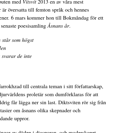
ebuten med
Vitsvit
2013 en av våra mest
är översatta till femton språk och hennes
ener. 6 mars kommer hon till Bokmåndag för ett
senaste poesisamling
Åsnans år
.
n står som högst
len
svarar de inte
rrokhzad till centrala teman i sitt författarskap,
jurvärldens proletär som dumförklaras för att
rig får lägga ner sin last. Diktsviten rör sig från
antasier om åsnans olika skepnader och
ndande uppror.
ingar av döden i diasporan, och moderskapet