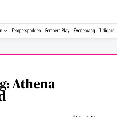
on
Femperspodden
Fempers Play
Evenemang
Tidigare 
: Athena
d