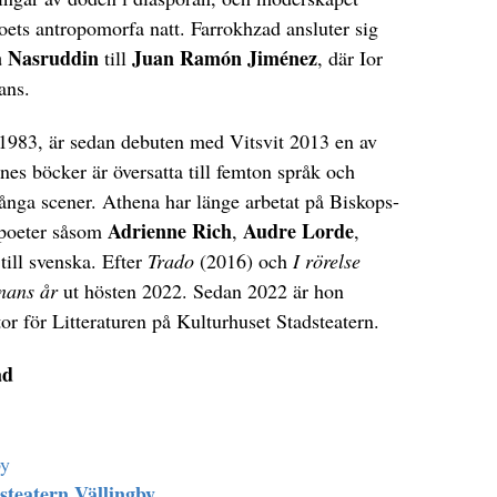
toets antropomorfa natt. Farrokhzad ansluter sig
a Nasruddin
Juan Ramón Jiménez
till
, där Ior
ans.
 1983, är sedan debuten med Vitsvit 2013 en av
es böcker är översatta till femton språk och
ånga scener. Athena har länge arbetat på Biskops-
Adrienne Rich
Audre Lorde
t poeter såsom
,
,
till svenska. Efter
Trado
(2016) och
I rörelse
nans år
ut hösten 2022. Sedan 2022 är hon
or för Litteraturen på Kulturhuset Stadsteatern.
ad
by
steatern Vällingby