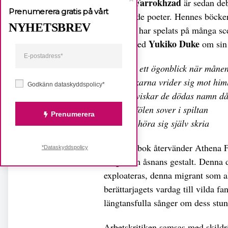
Athena Farrokhzad
är sedan d
Prenumerera gratis på vårt
tongivande poeter. Hennes böcker 
NYHETSBREV
dramatik har spelats på många sc
Yukiko Duke
samtal med
om sin 
Det finns ett ögonblick när måne
och stjälkarna vrider sig mot him
Godkänn dataskyddspolicy*
om man viskar de dödas namn då 
men om fölen sover i spiltan
Prenumerera
kan man höra sig själv skria
I sin nya bok återvänder Athena Fa
*Dataskyddspolicy
nu genom åsnans gestalt. Denna d
exploateras, denna migrant som ald
berättarjagets vardag till vilda f
längtansfulla sånger om dess stu
Arbetskritiken samsas med skildr