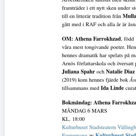
framträder i ett nytt sken under s
Mull
till en litterär tradition från
gått med i RAF och alla år är åsn
OM:
Athena Farrokhzad
, född
våra mest tongivande poeter. Henn
hennes dramatik har spelats på m
Arnös författarskola och översat
Juliana Spahr
Natalie Diaz
och
(2019) kom hennes fjärde bok
Ås
Ida Linde
tillsammans med
curat
Bokmåndag: Athena Farrokhz
MÅNDAG 6 MARS
KL. 18:00
Kulturhuset Stadsteatern Välling
Kulturhuset Stad
Evenemang
av