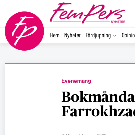
main
content
Hem
Nyheter
Fördjupning
Opini
Evenemang
Bokmåndag
Farrokhza