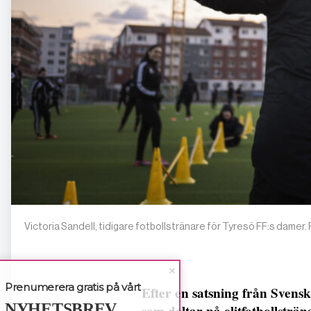
Victoria Sandell, tidigare fotbollstränare för Tyresö FF:s dame
Prenumerera gratis på vårt
Efter en satsning från Svensk
NYHETSBREV
som deltar på elitfotbollsträn