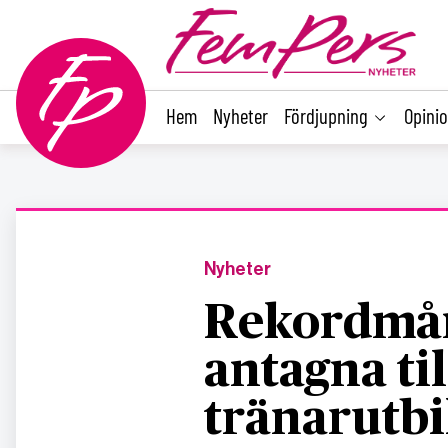
main
content
Hem
Nyheter
Fördjupning
Opini
Nyheter
Rekordmån
antagna til
tränarutbi