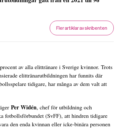
Fler artiklar av skribenten
procent av alla elittränare i Sverige kvinnor. Trots
sierade elittränarutbildningen har funnits där
bollsspelare tidigare, har många av dem valt att
Per Widén
säger
, chef för utbildning och
 fotbollsförbundet (SvFF), att hindren tidigare
 vara den enda kvinnan eller icke-binära personen