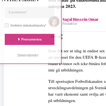
antagna 2023.
Sagal Hussein Omar
Redaktör
Godkänn dataskyddspolicy*
Dela
Prenumerera
Som det ser ut idag är endast sex 
*Dataskyddspolicy
att intresset för den UEFA B-licen
bland kvinnor och icke-binära fot
inte gå utbildningen.
Till sportsajten Fotbollskanalen 
utvecklingsavdelningen på Svenska
har varit ekonomi samt ovilja att
på utbildningen.