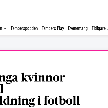
on
Femperspodden
Fempers Play
Evenemang
Tidigare 
ga kvinnor
l
ldning i fotboll