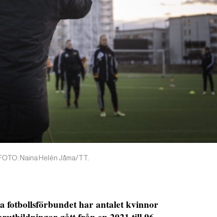
r. FOTO: Naina Helén Jåma/TT.
a fotbollsförbundet har antalet kvinnor
arutbildningar gått från en 2021 till 96