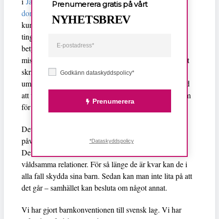
i
Jämställdhetsmyndighetens genomlysning av 800
Prenumerera gratis på vårt
domar, som släpptes för ett år sedan
. Den visar på hur
NYHETSBREV
kunskapen om våldets påverkan på barn brister i
tingsrätterna och hur uppgifter om våld inte tillmäts
betydelse, inte ens när det finns fällande
misshandelsdomar. En mammas vilja att skydda barnet
skrivs om till samarbetssvårigheter och
Godkänn dataskyddspolicy*
umgängessabotage. Sådant kan i sin tur straffa sig med
att vårdnaden helt flyttas till den som utövat våld – som
Prenumerera
för den 11-åring vars brev till tingsrätten jag fick läsa.
Detta moment 22 är inte bara en fasansfull sits som
påverkar de mammor och barn som befinner sig i den.
*Dataskyddspolicy
Den skrämmer också kvinnor till att stanna kvar i
våldsamma relationer. För så länge de är kvar kan de i
alla fall skydda sina barn. Sedan kan man inte lita på att
det går – samhället kan besluta om något annat.
Vi har gjort barnkonventionen till svensk lag. Vi har