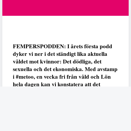
FEMPERSPODDEN: I årets första podd
dyker vi ner i det ständigt lika aktuella
våldet mot kvinnor: Det dödliga, det
sexuella och det ekonomiska. Med avstamp
i #metoo, en vecka fri från våld och Lön
hela dagen kan vi konstatera att det
varken saknas kunskap, data eller behov.
Vi efterlyser våldsprevention, ursäkter och
löneutjämnande åtgärder från såväl fack,
arbetsgivare och beslutsfattare.