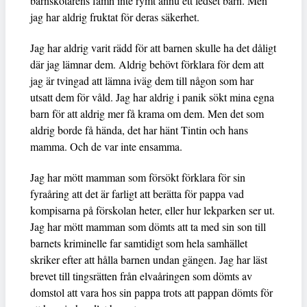
barnskötarens famn inte rymt ännu ett ledset barn. Men
jag har aldrig fruktat för deras säkerhet.
Jag har aldrig varit rädd för att barnen skulle ha det dåligt
där jag lämnar dem. Aldrig behövt förklara för dem att
jag är tvingad att lämna iväg dem till någon som har
utsatt dem för våld. Jag har aldrig i panik sökt mina egna
barn för att aldrig mer få krama om dem. Men det som
aldrig borde få hända, det har hänt Tintin och hans
mamma. Och de var inte ensamma.
Jag har mött mamman som försökt förklara för sin
fyraåring att det är farligt att berätta för pappa vad
kompisarna på förskolan heter, eller hur lekparken ser ut.
Jag har mött mamman som dömts att ta med sin son till
barnets kriminelle far samtidigt som hela samhället
skriker efter att hålla barnen undan gängen. Jag har läst
brevet till tingsrätten från elvaåringen som dömts av
domstol att vara hos sin pappa trots att pappan dömts för