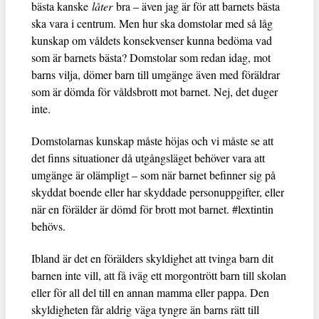
bästa kanske
låter
bra – även jag är för att barnets bästa
ska vara i centrum. Men hur ska domstolar med så låg
kunskap om våldets konsekvenser kunna bedöma vad
som är barnets bästa? Domstolar som redan idag, mot
barns vilja, dömer barn till umgänge även med föräldrar
som är dömda för våldsbrott mot barnet. Nej, det duger
inte.
Domstolarnas kunskap måste höjas och vi måste se att
det finns situationer då utgångsläget behöver vara att
umgänge är olämpligt – som när barnet befinner sig på
skyddat boende eller har skyddade personuppgifter, eller
när en förälder är dömd för brott mot barnet. #lextintin
behövs.
Ibland är det en förälders skyldighet att tvinga barn dit
barnen inte vill, att få iväg ett morgontrött barn till skolan
eller för all del till en annan mamma eller pappa. Den
skyldigheten får aldrig väga tyngre än barns rätt till