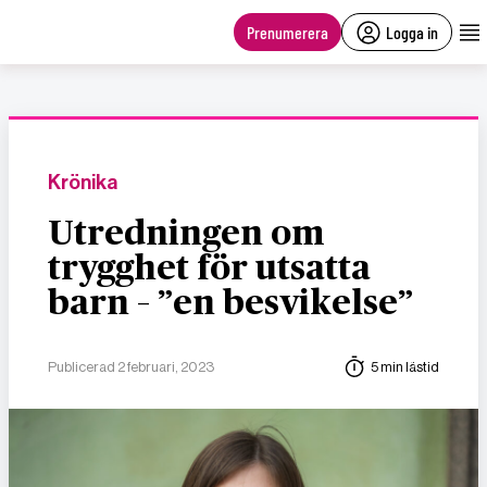
main
content
Prenumerera
Logga in
Krönika
Utredningen om
trygghet för utsatta
barn – ”en besvikelse”
Publicerad 2 februari, 2023
5 min lästid