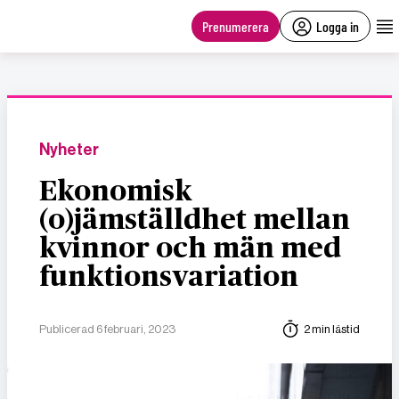
main
content
Prenumerera
Logga in
Nyheter
Ekonomisk
(o)jämställdhet mellan
kvinnor och män med
funktionsvariation
Publicerad 6 februari, 2023
2 min lästid