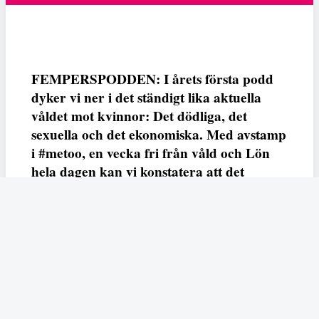
FEMPERSPODDEN: I årets första podd
dyker vi ner i det ständigt lika aktuella
våldet mot kvinnor: Det dödliga, det
sexuella och det ekonomiska. Med avstamp
i #metoo, en vecka fri från våld och Lön
hela dagen kan vi konstatera att det
varken saknas kunskap, data eller behov.
Vi efterlyser våldsprevention, ursäkter och
löneutjämnande åtgärder från såväl fack,
arbetsgivare och beslutsfattare.
Fempers
Fempers evenemang