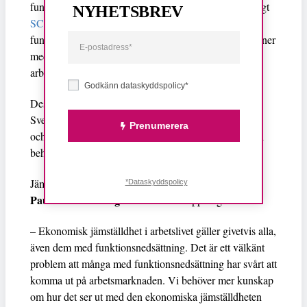
funktionsnedsättning än i befolkningen totalt, och enligt
NYHETSBREV
SCB var sysselsättningsgraden för personer
med
funktionsned­sättning 67 procent år 2020. Bland personer
med funktionsnedsättning som medför nedsatt
arbetsförmåga, var andelen sysselsatta 52 procent.
Godkänn dataskyddspolicy*
Dessutom är personer med funktionsnedsättning i
Sverige överrepresenterade i
deltids- och låglönejobb
,
Prenumerera
och står inför olika utmaningar när det gäller att få och
behålla anställning.
Jämställdhets- och biträdande arbetsmarknadsminister
*Dataskyddspolicy
Paulina Brandberg
sade såhär om uppdraget.
– Ekonomisk jämställdhet i arbetslivet gäller givetvis alla,
även dem med funktionsnedsättning. Det är ett välkänt
problem att många med funktionsnedsättning har svårt att
komma ut på arbetsmarknaden. Vi behöver mer kunskap
om hur det ser ut med den ekonomiska jämställdheten