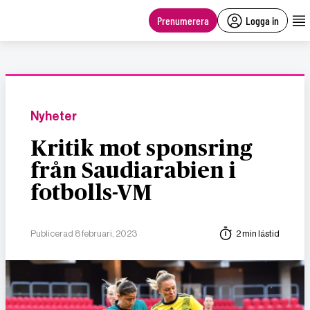
main
content
Prenumerera
Logga in
Nyheter
Kritik mot sponsring
från Saudiarabien i
fotbolls-VM
Publicerad 8 februari, 2023
2 min lästid