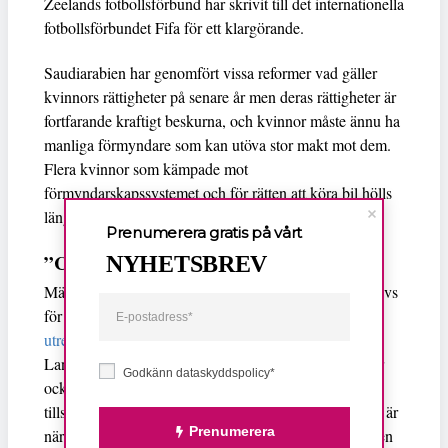
Zeelands fotbollsförbund har skrivit till det internationella
fotbollsförbundet Fifa för ett klargörande.
Saudiarabien har genomfört vissa reformer vad gäller
kvinnors rättigheter på senare år men deras rättigheter är
fortfarande kraftigt beskurna, och kvinnor måste ännu ha
manliga förmyndare som kan utöva stor makt mot dem.
Flera kvinnor som kämpade mot
förmyndarskapssystemet och för rätten att köra bil hölls
länge fängslade i landet.
Prenumerera gratis på vårt
”Cynsisk sportswashing-agenda”
NYHETSBREV
Människorättsaktivisten Loujain AlHathloul som frigavs
för ett par år sedan är fortfarande
belagd med
utreseförbud
och får inte uttala sig i politiska frågor.
Landets de facto-ledare Mohammed bin Salman siktar
Godkänn dataskyddspolicy*
också på att stå värd för herr-VM 2030, eventuellt
tillsammans med Egypten och Grekland. Trots att han är
Prenumerera
när förknippad med mordet på den saudiska journalisen