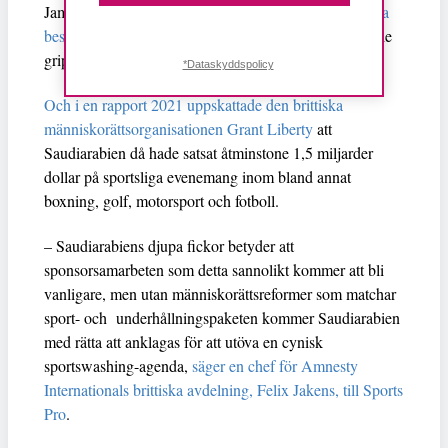
Jamal Khashoggi hösten 2018 –
genom att antingen ha
beställt eller känt till planerna
på att han antingen skulle
gripas eller dödas.
*Dataskyddspolicy
Och i en rapport 2021 uppskattade den brittiska
människorättsorganisationen Grant Liberty
att
Saudiarabien då hade satsat åtminstone 1,5 miljarder
dollar på sportsliga evenemang inom bland annat
boxning, golf, motorsport och fotboll.
– Saudiarabiens djupa fickor betyder att
sponsorsamarbeten som detta sannolikt kommer att bli
vanligare, men utan människorättsreformer som matchar
sport- och underhållningspaketen kommer Saudiarabien
med rätta att anklagas för att utöva en cynisk
sportswashing-agenda,
säger en chef för Amnesty
Internationals brittiska avdelning, Felix Jakens, till Sports
Pro
.