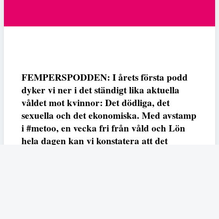
FEMPERSPODDEN: I årets första podd
dyker vi ner i det ständigt lika aktuella
våldet mot kvinnor: Det dödliga, det
sexuella och det ekonomiska. Med avstamp
i #metoo, en vecka fri från våld och Lön
hela dagen kan vi konstatera att det
varken saknas kunskap, data eller behov.
Vi efterlyser våldsprevention, ursäkter och
löneutjämnande åtgärder från såväl fack,
arbetsgivare och beslutsfattare.