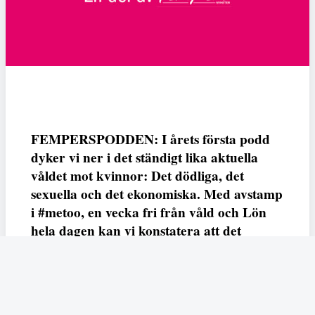
FEMPERSPODDEN: I årets första podd
dyker vi ner i det ständigt lika aktuella
våldet mot kvinnor: Det dödliga, det
sexuella och det ekonomiska. Med avstamp
i #metoo, en vecka fri från våld och Lön
hela dagen kan vi konstatera att det
varken saknas kunskap, data eller behov.
Vi efterlyser våldsprevention, ursäkter och
löneutjämnande åtgärder från såväl fack,
arbetsgivare och beslutsfattare.