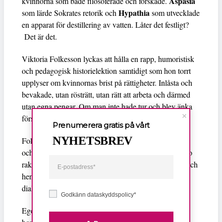
Aspasia
kvinnorna som både filosoferade och forskade.
Hypathia
som lärde Sokrates retorik och
som utvecklade
en apparat för destillering av vatten. Låter det festligt?
Det är det.
Viktoria Folkesson lyckas att hålla en rapp, humoristisk
och pedagogisk historielektion samtidigt som hon torrt
upplyser om kvinnornas brist på rättigheter. Inlåsta och
bevakade, utan rösträtt, utan rätt att arbeta och därmed
utan egna pengar. Om man inte hade tur och blev änka
förstås.
Prenumerera gratis på vårt
NYHETSBREV
Folkesson har själv skrivit denna performance lecture
och gör dessutom samtliga roller. Det är ett högt tempo
rakt igenom där lakanet, en och annan hatt, musiken och
hennes förmåga att använda sig av ett gäng olika
dialekter gör kvinnorna och historien levande för oss.
Godkänn dataskyddspolicy*
Egentligen, med tanke på föreställningens budskap,