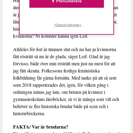
borde jag inte nämna den på scenen ständigt
Prenumerera
återkommande manlige historieprofessorn Leif, men han
är ju så ljuvligt gestaltad av Folkesson så det går inte att
låta bli. Alla som någon gång frågat en lärare, professor,
*Dataskyddspolicy
historieboksförfattare eller ett läromedelsförlag: var är
kvinnorna? Ni kommer känna igen Leif.
Alldeles för fort är timmen slut och nu har ju kvinnorna
fått rösträtt så nu är de glada, säger Leif. Glad är jag
förvisso, både över min rösträtt men just nu mest för att
jag fått skratta. Folkessons festliga feministiska
folkbildning får gärna fortsätta. Med tanke på att så sent
som 2018 rapporterades det, igen, för vilken gång i
ordningen minns jag inte, om bristen på kvinnor i
gymnasieskolans läroböcker, så vi är många som vill och
behöver se fler historiska brudar både på scen och i
historieböckerna.
FAKTA/ Var är brudarna?