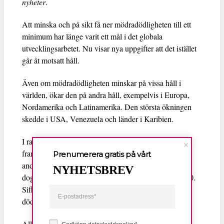
nyheter
.
Att minska och på sikt få ner mödradödligheten till ett
minimum har länge varit ett mål i det globala
utvecklingsarbetet. Nu visar nya uppgifter att det istället
går åt motsatt håll.
Även om mödradödligheten minskar på vissa håll i
världen, ökar den på andra håll, exempelvis i Europa,
Nordamerika och Latinamerika. Den största ökningen
skedde i USA, Venezuela och länder i Karibien.
I rapporten,
Trends in Maternal Mortality
,
som tagits
fram av Unicef, Världshälsoorganisationen WHO och
Prenumerera gratis på vårt
andra FN-organ framkommer det att 287 000 kvinnor
NYHETSBREV
dog i världen under graviditet eller förlossning år 2020.
Siffran beskrivs som liten minskning från de 309 000
dödsfall som registrerades 2016.
Allra allvarligast är situationen i fattiga länder och i