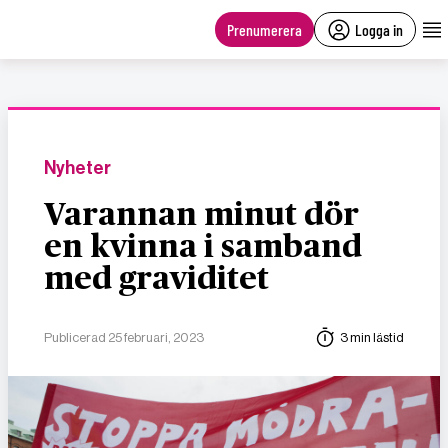
main
content
Prenumerera
Logga in
Nyheter
Varannan minut dör
en kvinna i samband
med graviditet
Publicerad 25 februari, 2023
3 min lästid