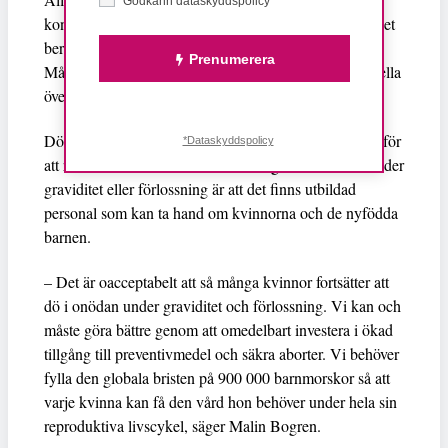
Godkänn dataskyddspolicy*
konfliktområden, där 95 procent av dödsfallen sker. Det
beror på avsaknad av tillgång till vård till kvinnor.
Prenumerera
Många av kvinnorna som drabbas har utsatts för sexuella
övergrepp och våldtäkter.
Dödsfallen skulle ha kunnat undvikas. Nyckelfaktorn för
*Dataskyddspolicy
att rädda fler liv och förhindra att unga kvinnor dör under
graviditet eller förlossning är att det finns utbildad
personal som kan ta hand om kvinnorna och de nyfödda
barnen.
– Det är oacceptabelt att så många kvinnor fortsätter att
dö i onödan under graviditet och förlossning. Vi kan och
måste göra bättre genom att omedelbart investera i ökad
tillgång till preventivmedel och säkra aborter. Vi behöver
fylla den globala bristen på 900 000 barnmorskor så att
varje kvinna kan få den vård hon behöver under hela sin
reproduktiva livscykel, säger Malin Bogren.