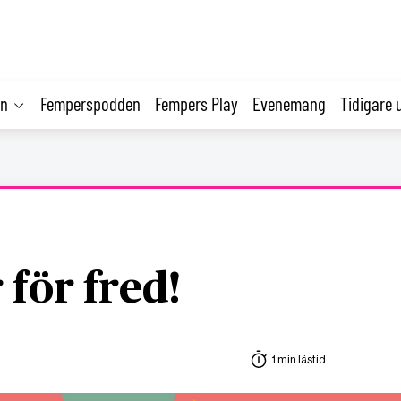
on
Femperspodden
Fempers Play
Evenemang
Tidigare 
 för fred!
1 min lästid