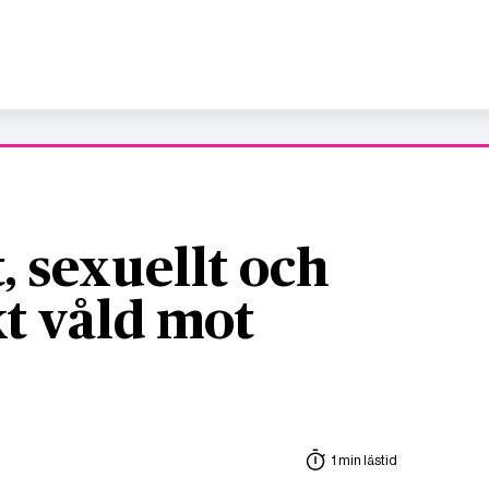
, sexuellt och
t våld mot
1 min lästid