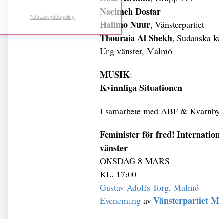
Naeimeh Dostar
*Dataskyddspolicy
Halimo Nuur
, Vänsterpartiet
Thouraia Al Shekh
, Sudanska k
Ung vänster, Malmö
MUSIK:
Kvinnliga Situationen
I samarbete med ABF & Kvarnby
Feminister för fred! Internat
vänster
ONSDAG 8 MARS
KL. 17:00
Gustav Adolfs Torg, Malmö
Vänsterpartiet 
Evenemang
av