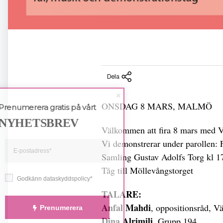
Dela
ONSDAG 8 MARS, MALMÖ
Prenumerera gratis på vårt
NYHETSBREV
Välkommen att fira 8 mars med V
Vi demonstrerar under parollen: F
Samling Gustav Adolfs Torg kl 1
Tåg till Möllevångstorget
Godkänn dataskyddspolicy*
TALARE:
Anfal Mahdi
, oppositionsråd, Vä
Prenumerera
Dina Alrimili
, Grupp 194