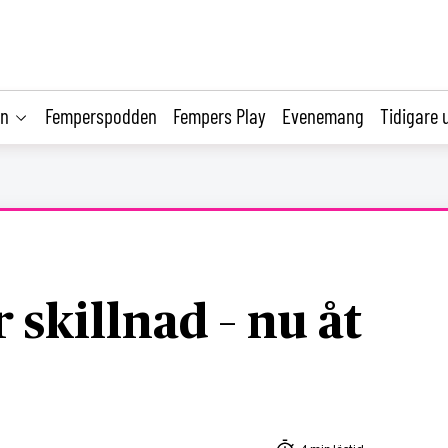
on
Femperspodden
Fempers Play
Evenemang
Tidigare 
r skillnad – nu åt