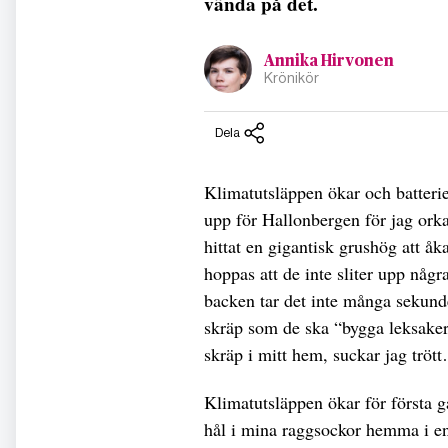
vända på det.
Annika Hirvonen
Krönikör
Dela
Klimatutsläppen ökar och batteriet
upp för Hallonbergen för jag ork
hittat en gigantisk grushög att åk
hoppas att de inte sliter upp någr
backen tar det inte många sekunde
skräp som de ska “bygga leksaker 
skräp i mitt hem, suckar jag tröt
Klimatutsläppen ökar för första gå
hål i mina raggsockor hemma i e