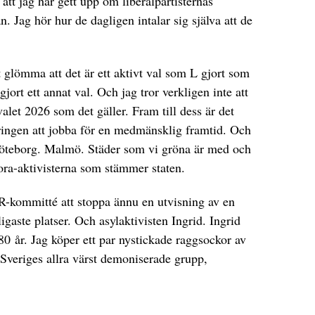
 att jag har gett upp om liberalpartisternas
. Jag hör hur de dagligen intalar sig själva att de
tt glömma att det är ett aktivt val som L gjort som
ort ett annat val. Och jag tror verkligen inte att
alet 2026 som det gäller. Fram till dess är det
geringen att jobba för en medmänsklig framtid. Och
öteborg. Malmö. Städer som vi gröna är med och
ora-aktivisterna som stämmer staten.
-kommitté att stoppa ännu en utvisning av en
ligaste platser. Och asylaktivisten Ingrid. Ingrid
 80 år. Jag köper ett par nystickade raggsockor av
Sveriges allra värst demoniserade grupp,