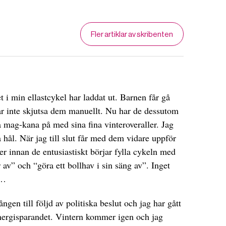
Fler artiklar av skribenten
 i min ellastcykel har laddat ut. Barnen får gå
ar inte skjutsa dem manuellt. Nu har de dessutom
a mag-kana på med sina fina vinteroveraller. Jag
a hål. När jag till slut får med dem vidare uppför
r innan de entusiastiskt börjar fylla cykeln med
av” och “göra ett bollhav i sin säng av”. Inget
t…
ngen till följd av politiska beslut och jag har gått
nergisparandet. Vintern kommer igen och jag