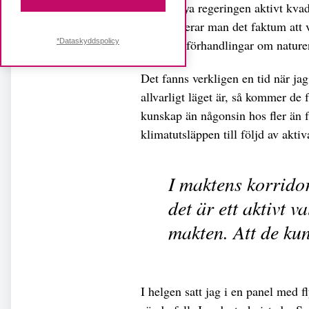
att den nya regeringen aktivt kva
Hur hanterar man det faktum att vi
*Dataskyddspolicy
världens förhandlingar om nature
Det fanns verkligen en tid när jag
allvarligt läget är, så kommer de 
kunskap än någonsin hos fler än f
klimatutsläppen till följd av aktiv
I maktens korridor
det är ett aktivt 
makten. Att de kun
I helgen satt jag i en panel med 