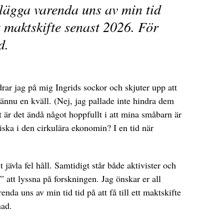
lägga varenda uns av min tid
ett maktskifte senast 2026. För
d.
ar jag på mig Ingrids sockor och skjuter upp att
ännu en kväll. (Nej, jag pallade inte hindra dem
t är det ändå något hoppfullt i att mina småbarn är
iska i den cirkulära ekonomin? I en tid när
t jävla fel håll. Samtidigt står både aktivister och
a” att lyssna på forskningen. Jag önskar er all
nda uns av min tid tid på att få till ett maktskifte
nad.