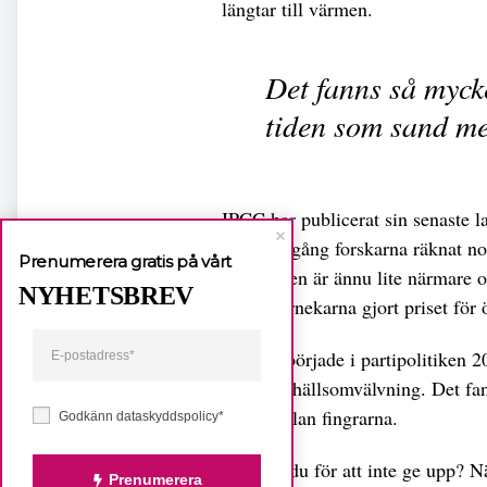
längtar till värmen.
Det fanns så myck
tiden som sand me
IPCC har publicerat sin senaste l
att varje gång forskarna räknat n
Prenumerera gratis på vårt
katastrofen är ännu lite närmare o
NYHETSBREV
klimatförnekarna gjort priset för ö
När jag började i partipolitiken 2
utan samhällsomvälvning. Det fa
sand mellan fingrarna.
Godkänn dataskyddspolicy*
Hur gör du för att inte ge upp? Nä
Prenumerera