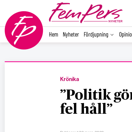
main
content
Hem
Nyheter
Fördjupning
Opini
Krönika
”Politik gö
fel håll”