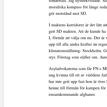
sönderfall. Jag dysterkvistade. Sa
moraliska kompass för länge sedan
gör motstånd mot SD.
I maktens korridorer är det lätt a
gett SD makten. Att de kunde ha gj
L förmår att välja om nu. Det är v
upp till alla andra krafter än re
klimatomställning: Stockholm. G
styr. Företag som ställer om. Aur
Asyladvokaterna som får FN:s MR
ung kvinna till ett av världens far
har inte gett upp fast hon är över
henne till förmån för kampen för 
ensamkommande afghaner.