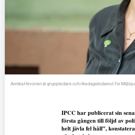
Annika Hirvonen är gruppledare och riksdagsledamot för Miljlöpa
IPCC har publicerat sin sena
första gången till följd av pol
helt jävla fel håll”, konstat