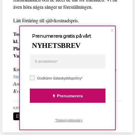
även höra några sånger ur föreställningen.
Lätt förtäring till självkostnadspris.
Torsdagen den 27 april,
Prenumerera gratis på vårt
kl. 18-20
NYHETSBREV
Plats: Caroline Wijks sjuksköterskehem,
Vasa kyrkogata 5, Göteborg
Kontaktperson och
anmälan senast 24 april till Lisbeth
Stenberg
,
Godkänn dataskyddspolicy*
Arr. Kvinnliga Akademikers förening &
Kvinnofolkhögskolan
Prenumerera
KATEGORI
Evenemang
*Dataskyddspolicy