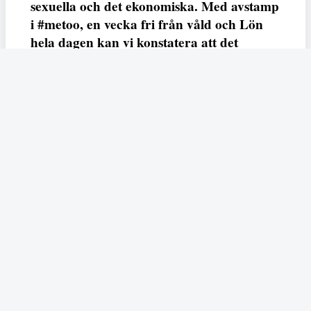
sexuella och det ekonomiska. Med avstamp
i #metoo, en vecka fri från våld och Lön
hela dagen kan vi konstatera att det
varken saknas kunskap, data eller behov.
Vi efterlyser våldsprevention, ursäkter och
löneutjämnande åtgärder från såväl fack,
arbetsgivare och beslutsfattare.
Fempers
Fempers evenemang
Dela