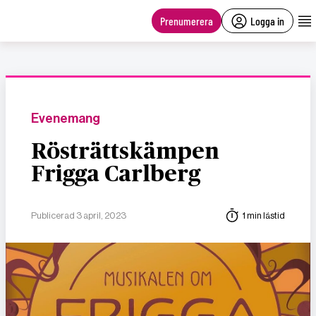
main
content
Prenumerera
Logga in
Evenemang
Rösträttskämpen
Frigga Carlberg
Publicerad 3 april, 2023
1 min lästid