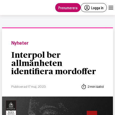
main
content
Prenumerera
Logga in
Nyheter
Interpol ber
allmänheten
identifiera mordoffer
Publicerad 17 maj, 2023
2 min lästid