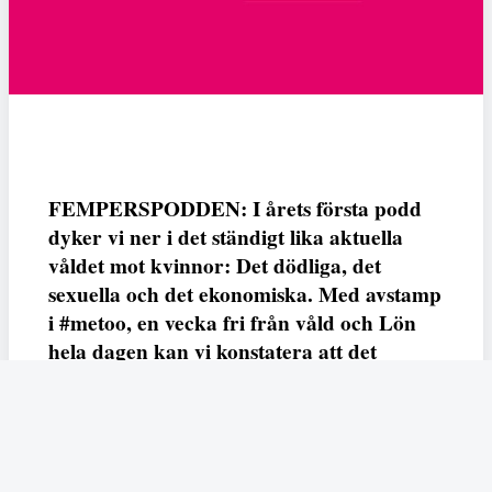
FEMPERSPODDEN: I årets första podd
dyker vi ner i det ständigt lika aktuella
våldet mot kvinnor: Det dödliga, det
sexuella och det ekonomiska. Med avstamp
i #metoo, en vecka fri från våld och Lön
hela dagen kan vi konstatera att det
varken saknas kunskap, data eller behov.
Vi efterlyser våldsprevention, ursäkter och
löneutjämnande åtgärder från såväl fack,
arbetsgivare och beslutsfattare.