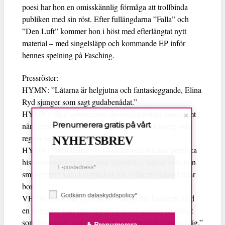
poesi har hon en omisskännlig förmåga att trollbinda
publiken med sin röst. Efter fullängdarna ”Falla” och
”Den Luft” kommer hon i höst med efterlängtat nytt
material – med singelsläpp och kommande EP inför
hennes spelning på Fasching.
Pressröster:
HYMN: ”Låtarna är helgjutna och fantasieggande, Elina
Ryd sjunger som sagt gudabenådat.”
HYMN: ”Ryd sjunger sina ögonblicksbilder smärtsamt
Prenumerera gratis på vårt
nära men samtidigt lite svalt, avmätt, till ett komp som
regnar ner likt manna från himlen.”
NYHETSBREV
HYMN: ”Hon håller oss i handen och berättar poetiska
historier nedskrivna på små skrynkliga lappar, som hon
smyger ner i våra kavajfickor när vi för en sekund tittar
bort.”
Godkänn dataskyddspolicy*
VF: ”Framför allt gör hon ett väldigt fint hantverk med
en kompass som styr rakt in i känslobanorna samtidigt
som lyssnarens egna associationer fritt tillåts spritta iväg.”
Prenumerera