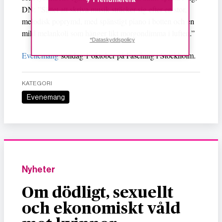
DN: ”Sättet att skriva musik sträcker sig efter en stor,
melodisk poprymd, med spänstigt piano i botten och en
mild melankoli som hänger likt morgondimma i luften.”
*Dataskyddspolicy
Evenemang
söndag 1 oktober på Fasching i Stockholm.
KATEGORI
Evenemang
Nyheter
Om dödligt, sexuellt
och ekonomiskt våld