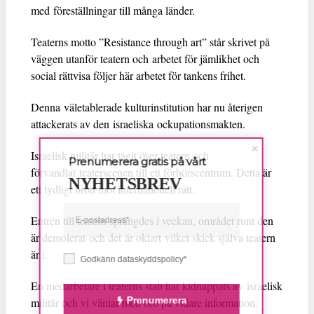
med föreställningar till många länder.
Teaterns motto ”Resistance through art” står skrivet på
väggen utanför teatern och arbetet för jämlikhet och
social rättvisa följer här arbetet för tankens frihet.
Denna väletablerade kulturinstitution har nu återigen
attackerats av den israeliska ockupationsmakten.
Israelisk militär har tagit över teatern och
Prenumerera gratis på vårt
förvandlat teaterscenen till ett förhörscentrum. Detta är
NYHETSBREV
ett tydligt brott mot internationell rätt.
Entrén till teatern sprängdes i veckan, området runt den
är demolerat och det är oklart vilket skick själva teatern
är i.
Godkänn dataskyddspolicy*
En medarbetare i teaterns stab har kidnappats av israelisk
Prenumerera
militär och vi väntar med oro på vidare information.