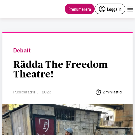
main
content
Prenumerera
Logga in
Debatt
Rädda The Freedom
Theatre!
Publicerad 11 juli, 2023
2 min lästid