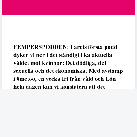
FEMPERSPODDEN: I årets första podd
dyker vi ner i det ständigt lika aktuella
våldet mot kvinnor: Det dödliga, det
sexuella och det ekonomiska. Med avstamp
i #metoo, en vecka fri från våld och Lön
hela dagen kan vi konstatera att det
varken saknas kunskap, data eller behov.
Vi efterlyser våldsprevention, ursäkter och
löneutjämnande åtgärder från såväl fack,
arbetsgivare och beslutsfattare.
Fempers