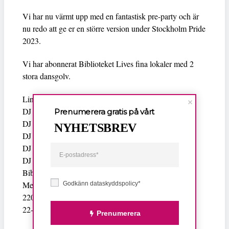
Vi har nu värmt upp med en fantastisk pre-party och är
nu redo att ge er en större version under Stockholm Pride
2023.
Vi har abonnerat Biblioteket Lives fina lokaler med 2
stora dansgolv.
Lineup:
DJ Gunn
Prenumerera gratis på vårt
DJ Fride
NYHETSBREV
DJ Austinat
DJ Ami Jammeh
DJ Niki Smith
Biblioteket Live
Medborgarplatsen 2
Godkänn dataskyddspolicy*
220 kr Förköp
22-03
Prenumerera