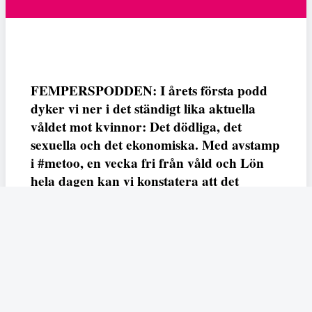
FEMPERSPODDEN: I årets första podd
dyker vi ner i det ständigt lika aktuella
våldet mot kvinnor: Det dödliga, det
sexuella och det ekonomiska. Med avstamp
i #metoo, en vecka fri från våld och Lön
hela dagen kan vi konstatera att det
varken saknas kunskap, data eller behov.
Vi efterlyser våldsprevention, ursäkter och
löneutjämnande åtgärder från såväl fack,
arbetsgivare och beslutsfattare.
Fempers
Fempers evenemang