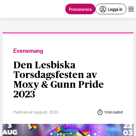
main
content
Prenumerera
Logga in
Evenemang
Den Lesbiska
Torsdagsfesten av
Moxy & Gunn Pride
2023
Publicerad 1 augusti, 2023
1 min lästid