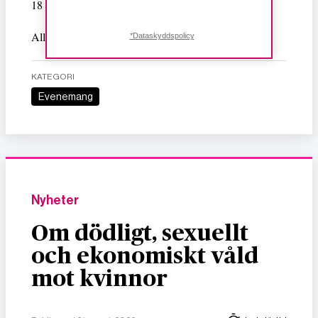
18 år
Alla kön är välkomna
*Dataskyddspolicy
KATEGORI
Evenemang
Nyheter
Om dödligt, sexuellt
och ekonomiskt våld
mot kvinnor