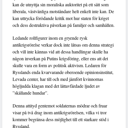
kan de utnyttja sin moraliska auktoritet på ett sätt som
liberala, västvänliga motståndare helt enkelt inte kan. De
kan uttrycka förödande kritik mot hur staten för kriget
och dess destruktiva påverkan på familjer och samhällen.
Ledande rollfigurer inom en gryende rysk
antikrigsrörelse verkar dock inte låtsas om denna strategi
och vill inte kännas vid att dessa handlingar skulle ha
någon inverkan på Putins krigsföring, eller ens att det
skulle vara en form av politisk aktivism. Ledaren för
Rysslands enda kvarvarande oberoende opinionsinstitut,
Levada center, har till och med jämfört kvinnornas
högljudda klagan med det lättavfärdade ljudet av
”skällande hundar”.
Denna attityd gentemot
soldaternas mödrar och fruar
visar på två drag inom antikrigsrörelsen, vilka vi tror
kommer begränsa dess möjlighet till ett starkare stöd i
Ryssland.