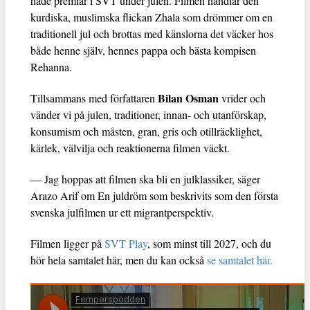
hade premiär i SVT under julen. Filmen handlar den
kurdiska, muslimska flickan Zhala som drömmer om en
traditionell jul och brottas med känslorna det väcker hos
både henne själv, hennes pappa och bästa kompisen
Rehanna.
Bilan Osman
Tillsammans med författaren
vrider och
vänder vi på julen, traditioner, innan- och utanförskap,
konsumism och måsten, gran, gris och otillräcklighet,
kärlek, välvilja och reaktionerna filmen väckt.
— Jag hoppas att filmen ska bli en julklassiker, säger
Arazo Arif om En juldröm som beskrivits som den första
svenska julfilmen ur ett migrantperspektiv.
Filmen ligger på
SVT Play
, som minst till 2027, och du
hör hela samtalet här, men du kan också
se samtalet här.