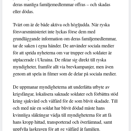
deras manliga familjemedlemmar offras – och skadas
eller dödas.
Tvärt om är de både aktiva och högljudda. När ryska
försvarsministeriet inte lyckas förse dem med
grundläggande information om deras familjemedlemmar,
tar de saken i egna händer. De använder sociala medier
för att sprida nyheterna om var trupper och soldater är
utplacerade i Ukraina. De riktar sig direkt till ryska
myndigheter, framför allt via brevkampanjer, men även
genom att spela in filmer som de delar på sociala medier.
De uppmanar myndigheterna att underlätta utbyte av
krigsfångar, lokalisera saknade soldater och förbättra stöd
kring sjukvård och välfärd för de som blivit skadade. Till
och med när en soldat har blivit dödad måste hans
kvinnliga släktingar vädja till myndigheterna för att få
hans kropp hittad, transporterad och överlämnad, samt
uppfylla lagkraven för att ge välfärd åt familjen.