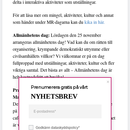
delta i interaktiva aktiviteter som utställningar.
För att läsa mer om mingel, aktiviteter, kultur och annat
som händer under MR-dagarna kan du
kika in här.
Allmänhetens dag:
Lördagen den 25 november
arrangeras allmänhetens dag! Vad kan du om rätten till
organisering, krympande demokratiskt utrymme eller
civilsamhällets villkor? Vi välkomnar er på en dag
fullproppad med utställningar, aktiviteter, kultur och fler
viktiga samtal. Det bästa av allt – Allmänhetens dag är
helt kostnadsfritt att besöka!
Prenumerera gratis på vårt
Praktisk information:
NYHETSBREV
Mat och dryck
Det finns möjlighet att köpa både fika, lunch och kaffe
på Helsingborg Arenas restaurang på plan två samt i
caféerna på plan ett. All mat som serveras under forumet
är vegetarisk (veganska alternativ finns)
Godkänn dataskyddspolicy*