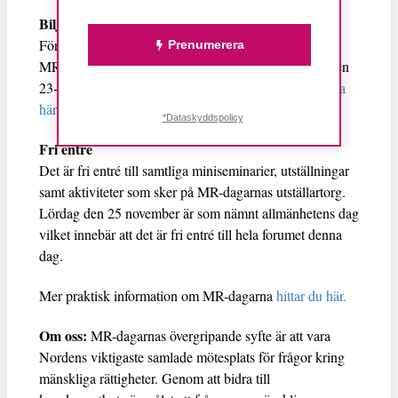
Biljetter
För att få tillgång till de längre programpunkterna på
Prenumerera
MR-dagarna (60 minuter) under torsdag och fredag den
23-24 november behöver du en biljett som
du kan köpa
här.
*Dataskyddspolicy
Fri entré
Det är fri entré till samtliga miniseminarier, utställningar
samt aktiviteter som sker på MR-dagarnas utställartorg.
Lördag den 25 november är som nämnt allmänhetens dag
vilket innebär att det är fri entré till hela forumet denna
dag.
Mer praktisk information om MR-dagarna
hittar du här.
Om oss:
MR-dagarnas övergripande syfte är att vara
Nordens viktigaste samlade mötesplats för frågor kring
mänskliga rättigheter. Genom att bidra till