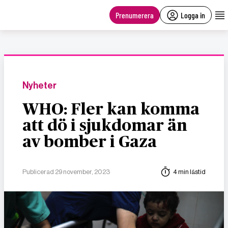
main
content
Prenumerera
Logga in
Nyheter
WHO: Fler kan komma
att dö i sjukdomar än
av bomber i Gaza
Publicerad 29 november, 2023
4 min lästid