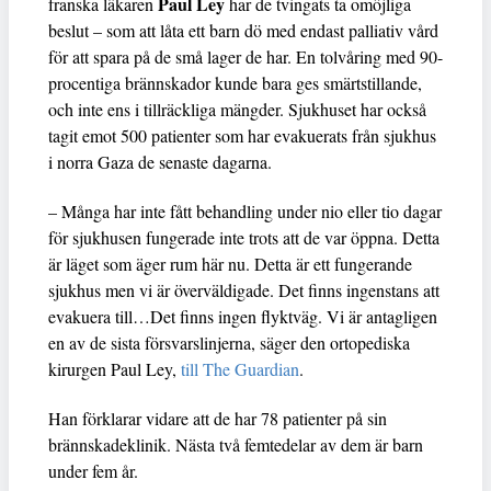
Paul Ley
franska läkaren
har de tvingats ta omöjliga
beslut – som att låta ett barn dö med endast palliativ vård
för att spara på de små lager de har. En tolvåring med 90-
procentiga brännskador kunde bara ges smärtstillande,
och inte ens i tillräckliga mängder. Sjukhuset har också
tagit emot 500 patienter som har evakuerats från sjukhus
i norra Gaza de senaste dagarna.
– Många har inte fått behandling under nio eller tio dagar
för sjukhusen fungerade inte trots att de var öppna. Detta
är läget som äger rum här nu. Detta är ett fungerande
sjukhus men vi är överväldigade. Det finns ingenstans att
evakuera till…Det finns ingen flyktväg. Vi är antagligen
en av de sista försvarslinjerna, säger den ortopediska
kirurgen Paul Ley,
till The Guardian
.
Han förklarar vidare att de har 78 patienter på sin
brännskadeklinik. Nästa två femtedelar av dem är barn
under fem år.