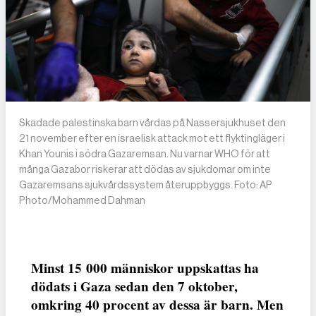
Skadade palestinska barn vårdas på Nassersjukhuset den
21 november efter en israelisk attack mot ett flyktingläger i
Khan Younis i södra Gazaremsan. Nu varnar WHO för att
många Gazabor riskerar att dödas av sjukdomar om inte
Gazaremsans sjukvårdssystem återuppbyggs. Foto: AP
Photo/Mohammed Dahman
Minst 15 000 människor uppskattas ha
dödats i Gaza sedan den 7 oktober,
omkring 40 procent av dessa är barn. Men