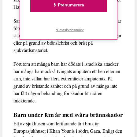
Prenumerera
Harris.
Samtidigt är hälso- och sjukvårdssystemet till stora delar
försatt ur spel – 26 av Gazas 36 sjukhus har tvingats
*Dataskyddspolicy
stänga helt och hållet, antingen på grund av bombningar
eller på grund av bränslebrist och brist på
sjukvårdsmateriel.
Förutom att många barn har dödats i israeliska attacker
har många barn också tvingats amputera ett ben eller en
arm, inte sällan har flera extremiteter amputerats. På
grund av bristande sanitet och på grund av många inte
har fått någon behandling för skador blir såren
infekterade.
Barn under fem år med svåra brännskador
Ett av sjukhusen som fortfarande är i bruk är
Europasjukhuset i Khan Younis i södra Gaza. Enligt den