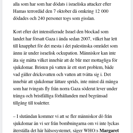
alla som har som har dödats i israeliska attacker efter
Hamas terrordåd den 7 oktober då omkring 12 000
dödades och 240 personer togs som gisslan.
Kort efter det intensifierade Israel den blockad som
landet har försatt Gaza i ända sedan 2007, vilket har lett
till knapphet för det mesta i det palestinska området som
ännu är under israelisk ockupation. Människor kan inte
äta sig mätta vilket innebär att de blir mer mottagliga för
sjukdomar. Bristen på vatten är ett stort problem, både
vad gäller dricksvatten och vatten att tvätta sig i. Det
innebär att sjukdomar lättare sprids, inte minst då många
som har tvingats fly från norra Gaza söderut lever under
trånga och bristfälliga förhållanden med begränsad
tillgång till toaletter.
– I slutändan kommer vi att se fler människor dö från
sjukdomar än vi ser från bombningarna om vi inte lyckas
Margaret
återställa det här hälsosystemet, säger WHO:s