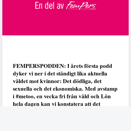
FEMPERSPODDEN: I årets första podd
dyker vi ner i det ständigt lika aktuella
våldet mot kvinnor: Det dödliga, det
sexuella och det ekonomiska. Med avstamp
i #metoo, en vecka fri från våld och Lön
hela dagen kan vi konstatera att det
varken saknas kunskap, data eller behov.
Vi efterlyser våldsprevention, ursäkter och
löneutjämnande åtgärder från såväl fack,