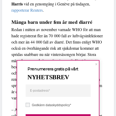
Harris
vid en genomgång i Genève på tisdagen,
rapporterar Reuters
.
Många barn under fem år med diarré
Redan i mitten av november varnade WHO för att man
hade registrerat fler än 70 000 fall av luftvägsinfektioner
och mer än 44 000 fall av diarré. Det finns enligt WHO
också en överhängande risk att sjukdomar kommer att
spridas snabbare nu när vintersäsongen börjar. Stora
mängder regn och översvämningar gör läget än mer
besvärligt för de många familjer som tvingas bo i tält,
Prenumerera gratis på vårt
och riskerar också att orsaka problem för Gazas
NYHETSBREV
reningsverk – avloppsvatten kan orsaka stor skada och
sprida fler sjukdomar. Antalet fall av diarré för barn fem
år och uppåt är hundra gånger högre än vad som är
vanligt för november månad.
Godkänn dataskyddspolicy*
– Alla överallt har stora hälsobehov nu, de svälter, de
saknar rent vatten och de är trångbodda, säger Margaret