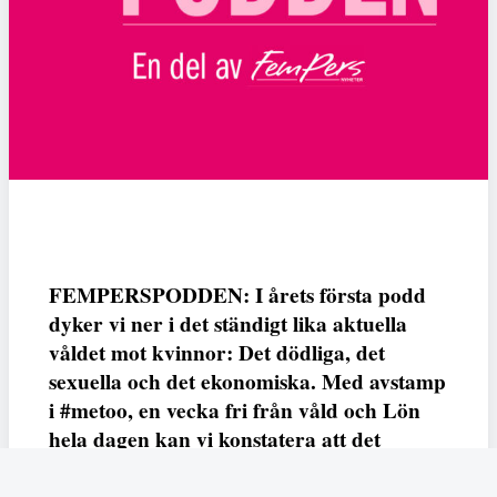
FEMPERSPODDEN: I årets första podd
dyker vi ner i det ständigt lika aktuella
våldet mot kvinnor: Det dödliga, det
sexuella och det ekonomiska. Med avstamp
i #metoo, en vecka fri från våld och Lön
hela dagen kan vi konstatera att det
varken saknas kunskap, data eller behov.
Vi efterlyser våldsprevention, ursäkter och