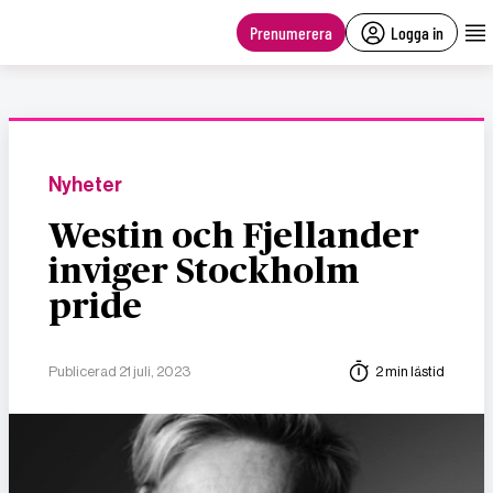
main
content
Prenumerera
Logga in
Nyheter
Westin och Fjellander
inviger Stockholm
pride
Publicerad 21 juli, 2023
2 min lästid