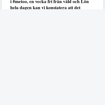
i #metoo, en vecka fri från våld och Lön
hela dagen kan vi konstatera att det
varken saknas kunskap, data eller behov.
Vi efterlyser våldsprevention, ursäkter och
löneutjämnande åtgärder från såväl fack,
arbetsgivare och beslutsfattare.
Fempers
Fempers evenemang
Dela