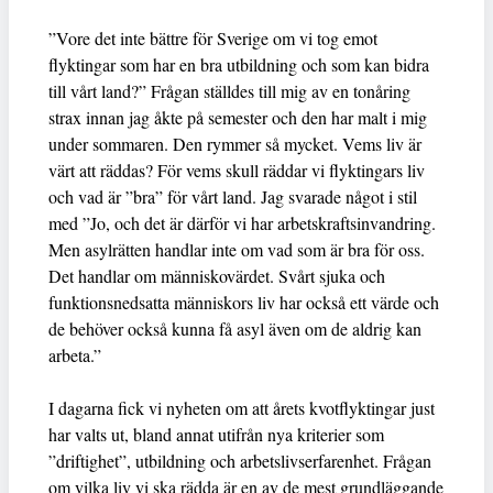
”Vore det inte bättre för Sverige om vi tog emot
flyktingar som har en bra utbildning och som kan bidra
till vårt land?” Frågan ställdes till mig av en tonåring
strax innan jag åkte på semester och den har malt i mig
under sommaren. Den rymmer så mycket. Vems liv är
värt att räddas? För vems skull räddar vi flyktingars liv
och vad är ”bra” för vårt land. Jag svarade något i stil
med ”Jo, och det är därför vi har arbetskraftsinvandring.
Men asylrätten handlar inte om vad som är bra för oss.
Det handlar om människovärdet. Svårt sjuka och
funktionsnedsatta människors liv har också ett värde och
de behöver också kunna få asyl även om de aldrig kan
arbeta.”
I dagarna fick vi nyheten om att årets kvotflyktingar just
har valts ut, bland annat utifrån nya kriterier som
”driftighet”, utbildning och arbetslivserfarenhet. Frågan
om vilka liv vi ska rädda är en av de mest grundläggande