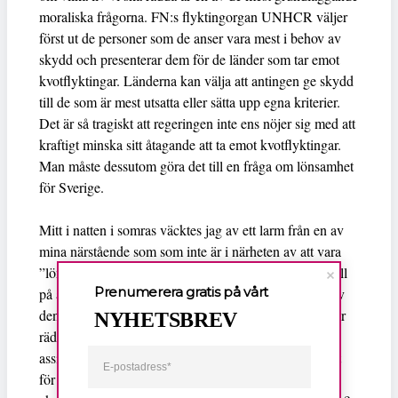
moraliska frågorna. FN:s flyktingorgan UNHCR väljer
först ut de personer som de anser vara mest i behov av
skydd och presenterar dem för de länder som tar emot
kvotflyktingar. Länderna kan välja att antingen ge skydd
till de som är mest utsatta eller sätta upp egna kriterier.
Det är så tragiskt att regeringen inte ens nöjer sig med att
kraftigt minska sitt åtagande att ta emot kvotflyktingar.
Man måste dessutom göra det till en fråga om lönsamhet
för Sverige.
Mitt i natten i somras väcktes jag av ett larm från en av
mina närstående som som inte är i närheten av att vara
”lönsam” för Sverige. Hon hade fått en kramp som höll
Prenumerera gratis på vårt
på att kväva henne. Vi kanske räddade ett människoliv
den natten när vi hävde krampen. Ett liv som redan har
NYHETSBREV
räddats många gånger. På sjukhus, av personliga
assistenter och anhöriga. Ett liv vi alla har betalat skatt
för att kunna rädda. Men ett liv som inte bidrar