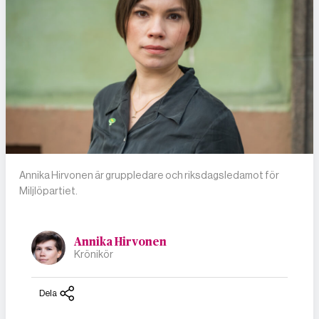
Annika Hirvonen är gruppledare och riksdagsledamot för
Miljlöpartiet.
Annika Hirvonen
Krönikör
Dela