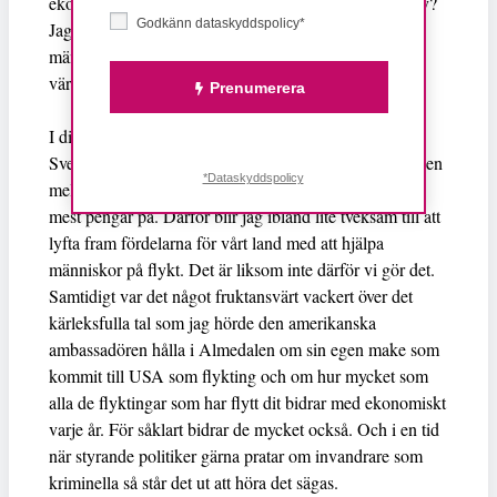
ekonomiskt. Är det bra för Sverige att rädda sådana liv?
Godkänn dataskyddspolicy*
Jag vill skrika: JA! För att det är det som gör oss till
människor, att vi värnar om varandra. Men mäter man
värdet i pengar blir svaret krasst ett annat.
Prenumerera
I diskussionen om ifall invandringen är lönsam för
Sverige eller inte är det lätt att glömma bort distinktionen
*Dataskyddspolicy
mellan att göra det som är rätt och det som man tjänar
mest pengar på. Därför blir jag ibland lite tveksam till att
lyfta fram fördelarna för vårt land med att hjälpa
människor på flykt. Det är liksom inte därför vi gör det.
Samtidigt var det något fruktansvärt vackert över det
kärleksfulla tal som jag hörde den amerikanska
ambassadören hålla i Almedalen om sin egen make som
kommit till USA som flykting och om hur mycket som
alla de flyktingar som har flytt dit bidrar med ekonomiskt
varje år. För såklart bidrar de mycket också. Och i en tid
när styrande politiker gärna pratar om invandrare som
kriminella så står det ut att höra det sägas.