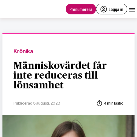
main
content
Prenumerera
Logga in
Krönika
Människovärdet får
inte reduceras till
lönsamhet
Publicerad 3 augusti, 2023
4 min lästid