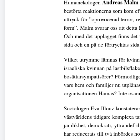
Andreas Malm
Humanekologen
bestörta reaktionerna som kom e
uttryck för ”oprovocerad terror, 
form”. Malm svarar oss att detta
Och med det upplägget finns det v
sida och en på de förtrycktas sid
Vilket utrymme lämnas för kvinn
israeliska kvinnan på lastbilsflak
bosättarsympatisörer? Förmodlige
vars hem och familjer nu utplånas
organisationen Hamas? Inte osann
Sociologen Eva Illouz konstaterar 
västvärldens tidigare komplexa t
jämlikhet, demokrati, yttrandefri
har reducerats till två inbördes 