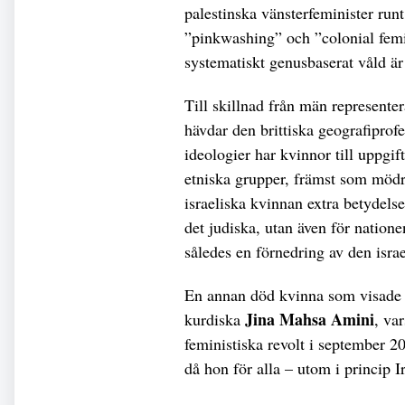
palestinska vänsterfeminister run
”pinkwashing” och ”colonial femin
systematiskt genusbaserat våld är e
Till skillnad från män represente
hävdar den brittiska geografiprof
ideologier har kvinnor till uppgif
etniska grupper, främst som mödr
israeliska kvinnan extra betydels
det judiska, utan även för nation
således en förnedring av den isra
En annan död kvinna som visade 
Jina Mahsa Amini
kurdiska
, var
feministiska revolt i september 20
då hon för alla – utom i princip I