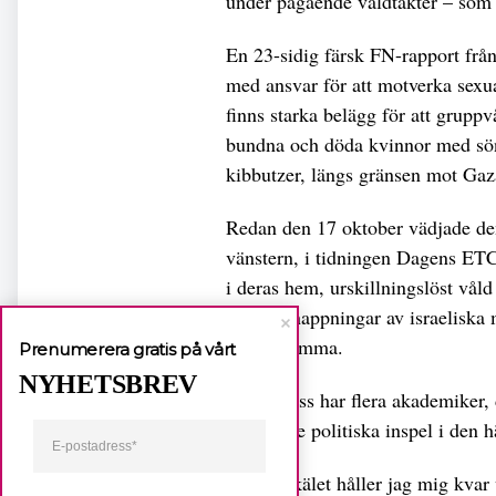
under pågående våldtäkter – som 
En 23-sidig färsk FN-rapport frå
med ansvar för att motverka sexual
finns starka belägg för att gruppv
bundna och döda kvinnor med sönd
kibbutzer, längs gränsen mot Gaz
Redan den 17 oktober vädjade den
vänstern, i tidningen Dagens ETC,
i deras hem, urskillningslöst vål
masskidnappningar av israeliska 
skulle komma.
Prenumerera gratis på vårt
NYHETSBREV
Sedan dess har flera akademiker,
kunnigare politiska inspel i den h
Av det skälet håller jag mig kvar