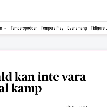
on
Femperspodden
Fempers Play
Evenemang
Tidigare 
åld kan inte vara
ial kamp