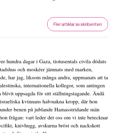
Fler artiklar av skribenten
över hundra dagar i Gaza, tiotusentals civila dödats
 bostadshus och moskéer jämnats med marken,
nde, har jag, liksom många andra, uppmanats att ta
alestinska, internationella kollegor, som antingen
 blivit uppsagda för sitt ställningstagande. Ändå
 israeliska kvinnans halvnakna kropp, där hon
et under benen på jublande Hamasstridande män
on frågan: vart leder det oss om vi inte betecknar
ecifikt, knivhugg, avskurna bröst och nackskott