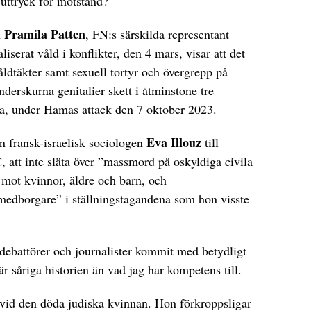
uttryck för motstånd?
Pramila Patten
n
, FN:s särskilda representant
iserat våld i konflikter, den 4 mars, visar att det
åldtäkter samt sexuell tortyr och övergrepp på
erskurna genitalier skett i åtminstone tre
a, under Hamas attack den 7 oktober 2023.
Eva Illouz
 fransk-israelisk sociologen
till
 att inte släta över ”massmord på oskyldiga civila
d mot kvinnor, äldre och barn, och
medborgare” i ställningstagandena som hon visste
 debattörer och journalister kommit med betydligt
är såriga historien än vad jag har kompetens till.
 vid den döda judiska kvinnan. Hon förkroppsligar