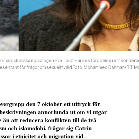
 den marockanska sociologen Eva Illouz. Här ses förödelse i ett sönde
representant för frågor om sexuellt våld Foto: Mohammed Dahman/TT, M
vergrepp den 7 oktober ett uttryck för
 beskrivningen annorlunda ut om vi utgår
 än att reducera konflikten till de två
m och islamofobi, frågar sig Catrin
or i etnicitet och migration vid