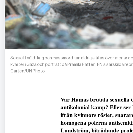
Sexuellt våld i krig och massmord kan aldrig slätas över, menar
kvarter i Gaza och porträtt på Pramila Patten, FN:s särskilda 
Garten/UN Photo
Var Hamas brutala sexuella ö
antikolonial kamp? Eller ser
ifrån kvinnors röster, snarare
homogena polerna antisemitis
Lundström, biträdande profess