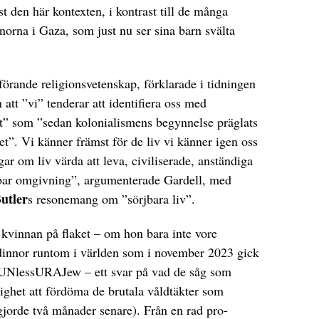
st den här kontexten, i kontrast till de många
norna i Gaza, som just nu ser sina barn svälta
mförande religionsvetenskap, förklarade i tidningen
 att ”vi” tenderar att identifiera oss med
et” som ”sedan kolonialismens begynnelse präglats
et”. Vi känner främst för de liv vi känner igen oss
ar om liv värda att leva, civiliserade, anständiga
nbar omgivning”, argumenterade Gardell, med
utler
s resonemang om ”sörjbara liv”.
 kvinnan på flaket – om hon bara inte vore
dinnor runtom i världen som i november 2023 gick
NlessURAJew – ett svar på vad de såg som
ighet att fördöma de brutala våldtäkter som
gjorde två månader senare). Från en rad pro-