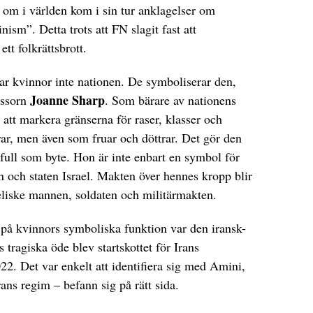
t om i världen kom i sin tur anklagelser om
ism”. Detta trots att FN slagit fast att
tt folkrättsbrott.
rar kvinnor inte nationen. De symboliserar den,
Joanne Sharp
essorn
. Som bärare av nationens
t att markera gränserna för raser, klasser och
ar, men även som fruar och döttrar. Det gör den
efull som byte. Hon är inte enbart en symbol för
en och staten Israel. Makten över hennes kropp blir
eliske mannen, soldaten och militärmakten.
på kvinnors symboliska funktion var den iransk-
s tragiska öde blev startskottet för Irans
22. Det var enkelt att identifiera sig med Amini,
rans regim – befann sig på rätt sida.