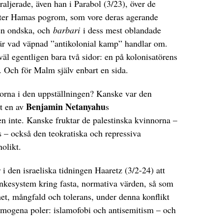
raljerade, även han i Parabol (3/23), över de
fter Hamas pogrom, som vore deras agerande
ren ondska, och
barbari
i dess mest oblandade
 är vad väpnad ”antikolonial kamp” handlar om.
äl egentligen bara två sidor: en på kolonisatörens
a. Och för Malm själv enbart en sida.
orna i den uppställningen? Kanske var den
Benjamin Netanyahu
et en av
s
n inte. Kanske fruktar de palestinska kvinnorna –
 – också den teokratiska och repressiva
olikt.
i den israeliska tidningen Haaretz (3/2-24) att
ankesystem kring fasta, normativa värden, så som
het, mångfald och tolerans, under denna konflikt
homogena poler: islamofobi och antisemitism – och