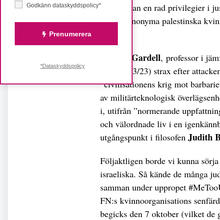
utan tvekan en rad privilegier i ju
Godkänn dataskyddspolicy*
fattiga, anonyma palestinska kvin
ihjäl.
Prenumerera
Mattias Gardell
, professor i jä
*Dataskyddspolicy
Parabol (3/23) strax efter attacken
”civilisationens krig mot barbari
av militärteknologisk överlägsenh
i, utifrån ”normerande uppfattning
och välordnade liv i en igenkän
Judith B
utgångspunkt i filosofen
Följaktligen borde vi kunna sörja
israeliska. Så kände de många ju
samman under uppropet #MeTooU
FN:s kvinnoorganisations senfärd
begicks den 7 oktober (vilket de 