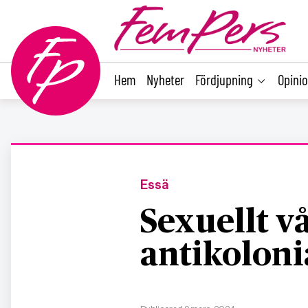
main
content
Hem
Nyheter
Fördjupning
Opini
Essä
Sexuellt v
antikolon