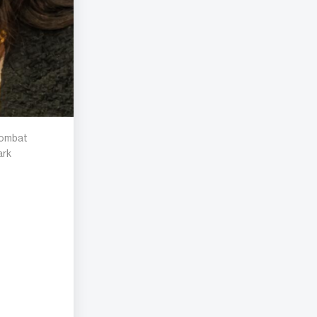
rbombat
ark