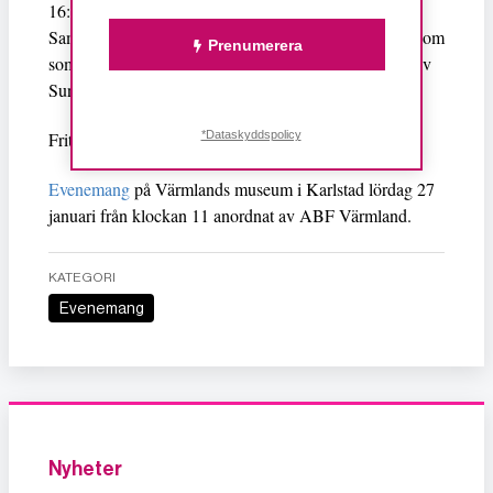
16:00 | Domkyrkan Karlstad
Samtal mellan Jesper Svartvik och Eva Lecerof som kom
Prenumerera
som kvotflykting till Sverige 1939, samt musikinslag av
Sundstagymnasiets estetklasser
*Dataskyddspolicy
Fritt inträde på alla dagens arrangemang.
Evenemang
på Värmlands museum i Karlstad lördag 27
januari från klockan 11 anordnat av ABF Värmland.
KATEGORI
Evenemang
Nyheter