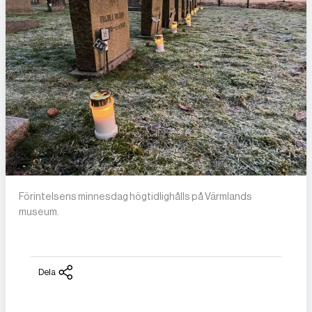
Förintelsens minnesdag högtidlighålls på Värmlands
museum.
Dela