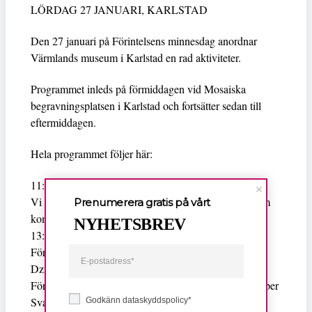
LÖRDAG 27 JANUARI, KARLSTAD
Den 27 januari på Förintelsens minnesdag anordnar
Värmlands museum i Karlstad en rad aktiviteter.
Programmet inleds på förmiddagen vid Mosaiska
begravningsplatsen i Karlstad och fortsätter sedan till
eftermiddagen.
Hela programmet följer här:
11:00 | Mosaiska begravningsplatsen Karlstad
Vi tänder ljus och läser upp namnen på kvinnorna som
Prenumerera gratis på vårt
kom till Karlstad 1945
NYHETSBREV
13:00 | Hörsalen Värmlands museum
Föredrag om projektet De är här med Karolina
Dzieciolowska och Erika Bergkvist
Föreläsning Antisemitism i historia och nutid med Jesper
Svartvik
Godkänn dataskyddspolicy*