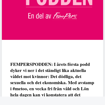
FEMPERSPODDEN: I årets första podd
dyker vi ner i det ständigt lika aktuella
våldet mot kvinnor: Det dödliga, det
sexuella och det ekonomiska. Med avstamp
i #metoo, en vecka fri från våld och Lön
hela dagen kan vi konstatera att det
varken saknas kunskap, data eller behov.