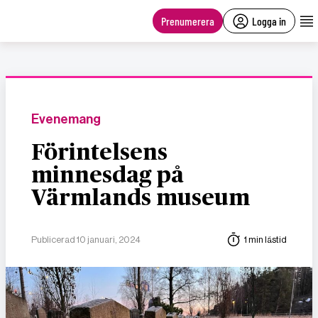
main
content
Prenumerera
Logga in
Evenemang
Förintelsens
minnesdag på
Värmlands museum
Publicerad 10 januari, 2024
1 min lästid