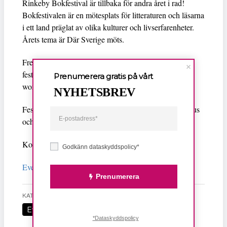
Rinkeby Bokfestival är tillbaka för andra året i rad!
Bokfestivalen är en mötesplats för litteraturen och läsarna
i ett land präglat av olika kulturer och livserfarenheter.
Årets tema är Där Sverige möts.
Fredagen den 24 maj invigs festivalen med musik och
fest. Lördagen den 25 maj är det boksamtal, läsningar,
Prenumerera gratis på vårt
workshops, seminarier och mycket mer.
NYHETSBREV
Festivalen är ett samarbete mellan Rinkeby Folkets Hus
och Rinkeby Bibliotek.
Kontakt:
elisabeth@rinkebyfolketshus.se
Godkänn dataskyddspolicy*
Evenemang
fredag 24 kl 17.30 till 20.00.
Prenumerera
KATEGORI
TAGGAR
Evenemang
bokfestival
litteratur
*Dataskyddspolicy
Rinkeby