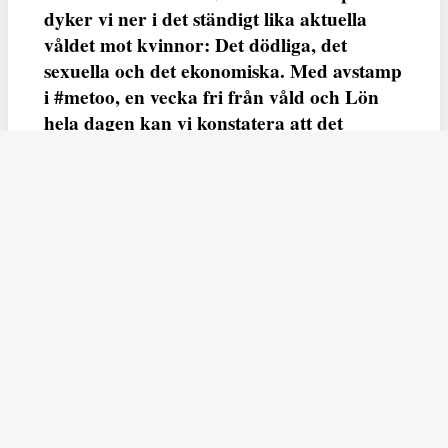
dyker vi ner i det ständigt lika aktuella
våldet mot kvinnor: Det dödliga, det
sexuella och det ekonomiska. Med avstamp
i #metoo, en vecka fri från våld och Lön
hela dagen kan vi konstatera att det
varken saknas kunskap, data eller behov.
Vi efterlyser våldsprevention, ursäkter och
löneutjämnande åtgärder från såväl fack,
arbetsgivare och beslutsfattare.
Fempers
Fempers evenemang
Dela