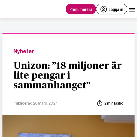
main
content
Prenumerera
Logga in
Nyheter
Unizon: ”18 miljoner är
lite pengar i
sammanhanget”
Publicerad 26 mars, 2024
2 min lästid