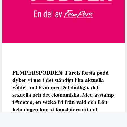
FEMPERSPODDEN: I årets första podd
dyker vi ner i det ständigt lika aktuella
våldet mot kvinnor: Det dödliga, det
sexuella och det ekonomiska. Med avstamp
i #metoo, en vecka fri från våld och Lön
hela dagen kan vi konstatera att det
varken saknas kunskap, data eller behov.
Vi efterlyser våldsprevention, ursäkter och