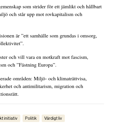
gemenskap som strider för ett jämlikt och hållbart
iljö och står upp mot rovkapitalism och
isionen är ”ett samhälle som grundas i omsorg,
llektivitet”.
nster och vill vara en motkraft mot fascism,
arism och ”Fästning Europa”.
iterade områden: Miljö- och klimaträttvisa,
kerhet och antimilitarism, migration och
ionsrätt.
kt initiativ
politik
Värdigt liv