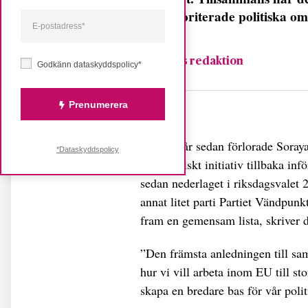
och prioriterade politiska 
Fempers redaktion
Godkänn dataskyddspolicy*
Prenumerera
Dela
För fem år sedan förlorade Soray
*Dataskyddspolicy
Feministiskt initiativ tillbaka inf
sedan nederlaget i riksdagsvalet 2
annat litet parti Partiet Vändpun
fram en gemensam lista, skriver d
”Den främsta anledningen till sa
hur vi vill arbeta inom EU till st
skapa en bredare bas för vår polit