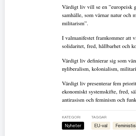
Värdigt liv vill se en ”europeisk 
samhälle, som värnar natur och m
militarism”.
I valmanifestet framkommer att v
solidaritet, fred, hållbarhet och ko
Värdigt liv definierar sig som vä
nyliberalism, kolonialism, milit
Värdigt liv presenterar fem prior
ekonomiskt systemskifte, fred, sä
antirasism och feminism och funkt
KATEGORI
TAGGAR
Nyheter
EU-val
Feministis