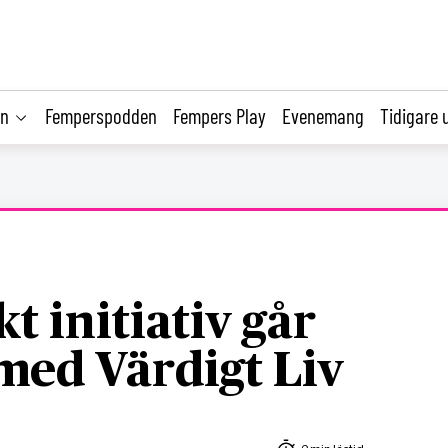
on
Femperspodden
Fempers Play
Evenemang
Tidigare 
t initiativ går
 med Värdigt Liv