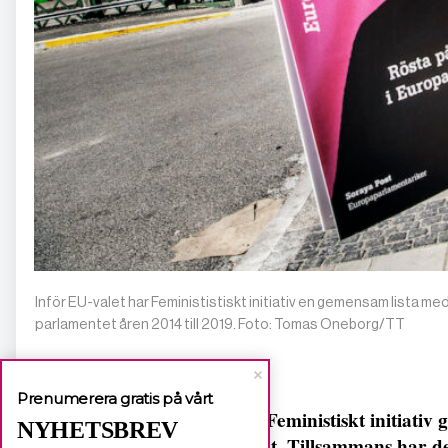
Inför EU-valet har Feminististiskt initiativ en gemensam lista me
parlamentet åren 2014 till 2019. Foto: Tomas Oneborg/TT
Prenumerera gratis på vårt
Partiet Feministiskt initiat
NYHETSBREV
EU-valet. Tillsammans har de