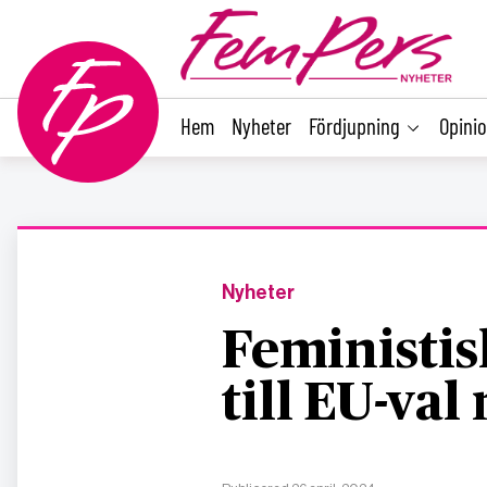
main
content
Hem
Nyheter
Fördjupning
Opini
Nyheter
Feministisk
till EU-val