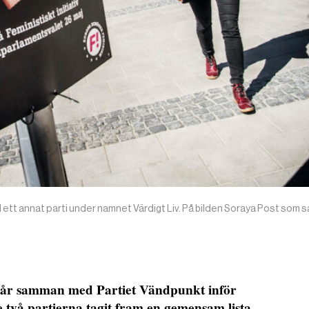
d ett annat parti under namnet Värdigt Liv. På bilden Soraya Post som sa
iv går samman med Partiet Vändpunkt inför
 två partierna tagit fram en gemensam lista